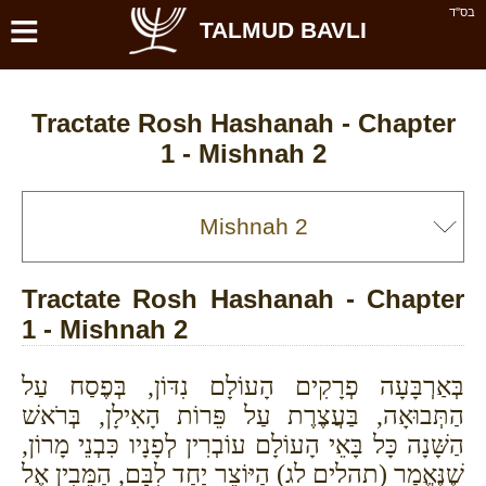
≡
בס''ד
TALMUD BAVLI
Tractate Rosh Hashanah - Chapter
1 - Mishnah 2
Tractate Rosh Hashanah - Chapter
1 - Mishnah 2
בְּאַרְבָּעָה פְרָקִים הָעוֹלָם נִדּוֹן, בְּפֶסַח עַל
הַתְּבוּאָה, בַּעֲצֶרֶת עַל פֵּרוֹת הָאִילָן, בְּרֹאשׁ
הַשָּׁנָה כָּל בָּאֵי הָעוֹלָם עוֹבְרִין לְפָנָיו כִּבְנֵי מָרוֹן,
שֶׁנֶּאֱמַר (תהלים לג) הַיּוֹצֵר יַחַד לִבָּם, הַמֵּבִין אֶל