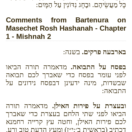
כָּל מַעֲשֵׂיהֶם. וּבֶחָג נִדּוֹנִין עַל הַמָּיִם:
Comments from Bartenura on
Masechet Rosh Hashanah - Chapter
1 - Mishnah 2
בארבעה פרקים.
בשנה:
בפסח על התבואה.
מדאמרה תורה הביאו
לפני עומר בפסח כדי שאברך לכם תבואה
שבשדות, מינה ידעינן דבפסח נידונים על
התבואה:
ובעצרת על פירות האילן.
מדאמרה תורה
הביאו לפני שתי הלחם בעצרת כדי שאברך
לכם פירות האילן, וחטה עץ קרייה רחמנא
דכתיב (בראשית ב׳:י״ז) ומעץ הדעת טוב ורע,