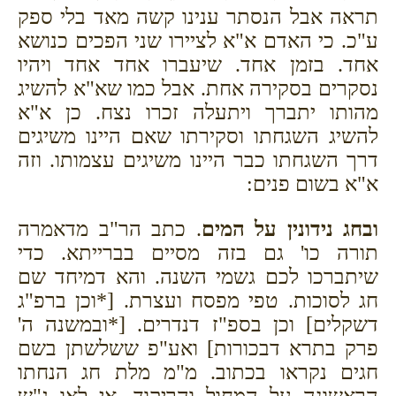
תראה אבל הנסתר ענינו קשה מאד בלי ספק
ע"כ. כי האדם א"א לציירו שני הפכים כנושא
אחד. בזמן אחד. שיעברו אחד אחד ויהיו
נסקרים בסקירה אחת. אבל כמו שא"א להשיג
מהותו יתברך ויתעלה זכרו נצח. כן א"א
להשיג השגחתו וסקירתו שאם היינו משיגים
דרך השגחתו כבר היינו משיגים עצמותו. וזה
א"א בשום פנים:
ובחג נידונין על המים
. כתב הר"ב מדאמרה
תורה כו' גם בזה מסיים בברייתא. כדי
שיתברכו לכם גשמי השנה. והא דמיחד שם
חג לסוכות. טפי מפסח ועצרת. [*וכן ברפ"ג
דשקלים] וכן בספ"ז דנדרים. [*ובמשנה ה'
פרק בתרא דבכורות] ואע"פ ששלשתן בשם
חגים נקראו בכתוב. מ"מ מלת חג הנחתו
הראשונה על המחול והריקוד. אי לאו ג"ש