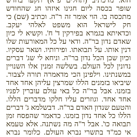
שופר בכסה ליום חגינו איזהו חג שהחודש
מתכסה בו. הוי אומר זה ר"ה. וכתיב (שם) כי
חק לישראל הוא משפט לאלהי יעקב.
וכדאיתא בגמרא בפירקין ד' ח'. וקשיא לי כיון
שאדם נדון בר"ה. ודאי על כל המאורעות שלו
דנין אותו. על תבואתו. ופירותיו. ושאר עסקיו.
וכיון שכן הכל נדון בר"ה. וניחא לי שג' דברים
נדונין לכל העולם. בשלשה זמנין אלו השנויין
במשנתינו. וילפינן הכי מדאמרה תורה לצבור.
שיביאו בזמנים הללו שמרצין עליהן אחד אחד
בזמנו. אבל בר"ה כל באי עולם עוברין לפניו
אחד אחד. וגוזרים עליו חלקו מדברים הללו.
והטעם שנדון האדם בר"ה. דבשלמא ג' דברים
הללו כל אחד נדון בזמנו. כדאמר שהפסח זמן
תבואה כו'. אבל ר"ה מה נשתנה. אלא טעמא
אי כמ"ד בתשרי נברא העולם. כלומר נברא