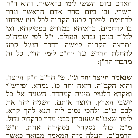
האדם ביום הששי לימי בראשית. והוא ר"ח
תשרי. ובו ביום סרח אדם הראשון ונדון
לרחמים. לפיכך קבעו הקב"ה לכל בניו שידונו
בו לרחמים. כדאיתא במדרש בפסיקתא. ואי
למ"ד בניסן נברא העולם. י"ל לפי שביה"כ
נתרצה הקב"ה למשה בדבר העגל קבע
לתחלת החדש עד יוה"כ לימי הדין. כל זה
מדברי הר"ן:
שנאמר היוצר יחד וגו'
. פי' הר"ב ה"ק היוצר.
והוא הקב"ה. רואה יחד כו'. גמרא. ופירש"י
ואקרא דלעיל מיניה קמהדר. השגיח אל כל
יושבי הארץ. היוצר אותם. השגיח יחד את
לבם ע"כ. ולהכי נסיב ליה תנא להך קרא.
לומר שאע"פ שעוברין כבני מרון בדקדוק גדול.
מ"מ כולן נסקרין בסקירה אחת. וז"ש
הרמב"ם. הנגלה מזה המאמר מבואר כאשר