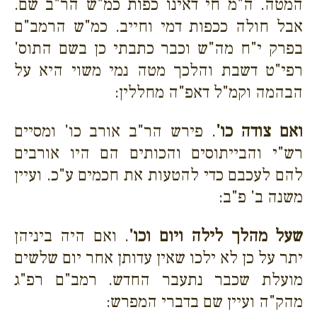
המטה. ה"מ חי דאינו כפות כמ"ש הר"ב שם.
אבל חולה ככפות דמי וחייב. כמ"ש הרמב"ם
בפרק י"ח מה"ש וכבר כתבתי כן בשם התוס'
רפי"ט דשבת והלכך מטה נמי משוי היא על
הבהמה וקמ"ל דאפ"ה מחללין:
ואם צודה כו'
. פירש הר"ב אורב כו' ומסיים
רש"י והבייתוסים והכותים הם היו אורבים
להם לעכבם כדי להטעות את חכמים ע"כ. ועיין
משנה ב' פ"ב:
שעל מהלך לילה ויום וכו'
. ואם היה ביניהן
יתר על כן לא ילכו שאין עדותן אחר יום שלשים
מועלת שכבר נתעבר החדש. רמב"ם רפ"ג
מהק"ה ועיין שם בדברי המפרש: