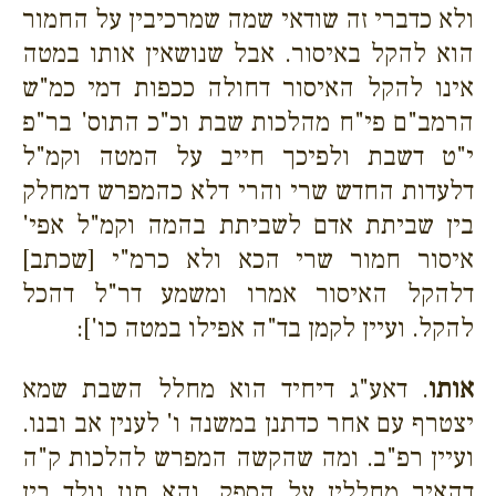
ולא כדברי זה שודאי שמה שמרכיבין על החמור
הוא להקל באיסור. אבל שנושאין אותו במטה
אינו להקל האיסור דחולה ככפות דמי כמ"ש
הרמב"ם פי"ח מהלכות שבת וכ"כ התוס' בר"פ
י"ט דשבת ולפיכך חייב על המטה וקמ"ל
דלעדות החדש שרי והרי דלא כהמפרש דמחלק
בין שביתת אדם לשביתת בהמה וקמ"ל אפי'
איסור חמור שרי הכא ולא כרמ"י [שכתב]
דלהקל האיסור אמרו ומשמע דר"ל דהכל
להקל. ועיין לקמן בד"ה אפילו במטה כו']:
אותו
. דאע"ג דיחיד הוא מחלל השבת שמא
יצטרף עם אחר כדתנן במשנה ו' לענין אב ובנו.
ועיין רפ"ב. ומה שהקשה המפרש להלכות ק"ה
דהאיך מחללין על הספק. והא תנן נולד בין