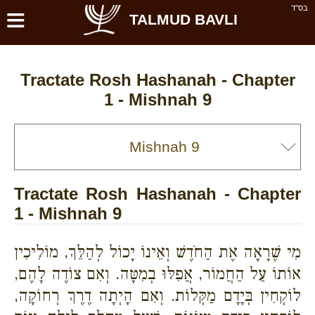
≡
בס''ד
TALMUD BAVLI
Tractate Rosh Hashanah - Chapter
1 - Mishnah 9
Tractate Rosh Hashanah - Chapter
1 - Mishnah 9
מִי שֶׁרָאָה אֶת הַחֹדֶשׁ וְאֵינוֹ יָכוֹל לְהַלֵּךְ, מוֹלִיכִין
אוֹתוֹ עַל הַחֲמוֹר, אֲפִלּוּ בְמִטָּה. וְאִם צוֹדֶה לָהֶם,
לוֹקְחִין בְּיָדָם מַקְּלוֹת. וְאִם הָיְתָה דֶרֶךְ רְחוֹקָה,