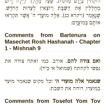
לוֹקְחִין בְּיָדָם מְזוֹנוֹת, שֶׁעַל מַהֲלַךְ לַיְלָה וָיוֹם
מְחַלְּלִין אֶת הַשַּׁבָּת וְיוֹצְאִין לְעֵדוּת הַחֹדֶשׁ,
שֶׁנֶּאֱמַר (ויקרא כג), אֵלֶּה מוֹעֲדֵי ה' אֲשֶׁר תִּקְרְאוּ
אוֹתָם בְּמוֹעֲדָם:
Comments from Bartenura on
Masechet Rosh Hashanah - Chapter
1 - Mishnah 9
ואם צודה להם.
אורב. כמו ואתה צודה את
נפשי לקחתה (שמואל א׳ כ״ד):
שנאמר אלה מועדי ה׳
וכל מקום שנאמר מועד
במועדו, דוחה את השבת:
Comments from Tosefot Yom Tov