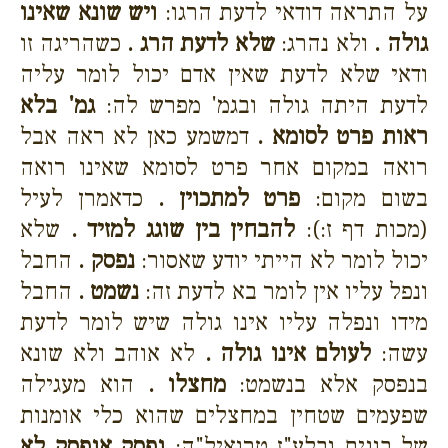
על התראה דודאי לדעת הרגו:
ויש שונא שאינו
גולה .
ולא נהרג:
שלא לדעת הרג .
כשהריגה זו
ודאי שלא לדעת שאין אדם יכול לומר עליה
לדעת היתה גולה ובגמ' מפרש לה:
גמ' בלא
ראות פרט לסומא .
דמשמע כאן לא ראה אבל
רואה במקום אחר פרט לסומא שאינו רואה
בשום מקום:
פרט למתכוין .
כדאמרן לעיל
(מכות דף ז:):
להבחין בין שוגג למזיד .
שלא
יכול לומר לא הייתי יודע שאסור:
נפסק .
החבל
ונפל עליו אין לומר בא לדעת זה:
נשמט .
החבל
מידו ונפלה עליו אינו גולה שיש לומר לדעת
עשה:
לעולם אינו גולה .
לא אוהב ולא שונא
בנפסק אלא בנשמט:
מחצלו .
הוא מעגילה
שפעמים שטחין במחצלים שהוא כלי אומנות
של בונים ובלע"ז טרואיל"ה:
נפסק אנפסק לא