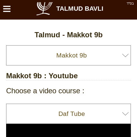
≡
בס''ד
TALMUD BAVLI
Talmud -
Makkot 9b
Makkot 9b
: Youtube
Choose a video course :