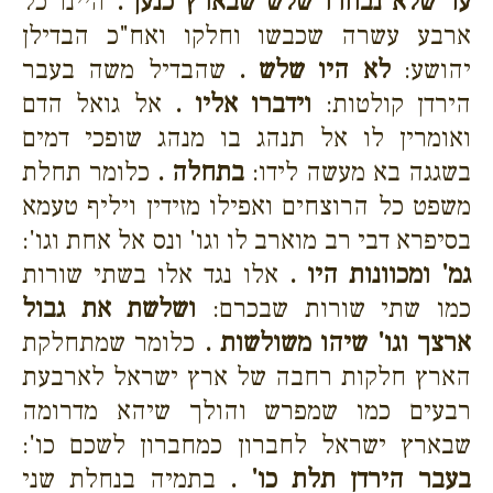
עד שלא נבחרו שלש שבארץ כנען .
היינו כל
ארבע עשרה שכבשו וחלקו ואח"כ הבדילן
יהושע:
לא היו שלש .
שהבדיל משה בעבר
הירדן קולטות:
וידברו אליו .
אל גואל הדם
ואומרין לו אל תנהג בו מנהג שופכי דמים
בשגגה בא מעשה לידו:
בתחלה .
כלומר תחלת
משפט כל הרוצחים ואפילו מזידין ויליף טעמא
בסיפרא דבי רב מוארב לו וגו' ונס אל אחת וגו':
גמ' ומכוונות היו .
אלו נגד אלו בשתי שורות
כמו שתי שורות שבכרם:
ושלשת את גבול
ארצך וגו' שיהו משולשות .
כלומר שמתחלקת
הארץ חלקות רחבה של ארץ ישראל לארבעת
רבעים כמו שמפרש והולך שיהא מדרומה
שבארץ ישראל לחברון כמחברון לשכם כו':
בעבר הירדן תלת כו' .
בתמיה בנחלת שני