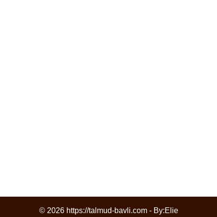
© 2026 https://talmud-bavli.com - By:
Elie