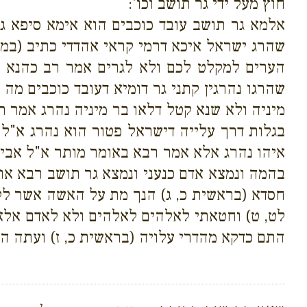
חוץ מעל ידי גר תושב וכו':
אלמא גר תושב עובד כוכבים הוא אימא סיפא ג
שהרג ישראל איכא דרמי קראי אהדדי כתיב (במד
הערים למקלט לכם ולא לגרים אמר רב כהנא ל"
שהרגו נהרגין קתני גר דומיא דעובד כוכבים מה
מיניה ולא שנא קטל דלאו בר מיניה נהרג אמר רב
בגלות דרך עלייה דישראל פטור הוא נהרג א"ל ר
איהו נהרג אלא אמר רבא באומר מותר א"ל אביי 
בהמה ונמצא אדם כנעני ונמצא גר תושב רבא או
חסדא (בראשית כ, ג) הנך מת על האשה אשר לקח
לט, ט) וחטאתי לאלהים לאלהים ולא לאדם אלא ד
התם כדקא מהדרי עלויה (בראשית כ, ז) ועתה ה