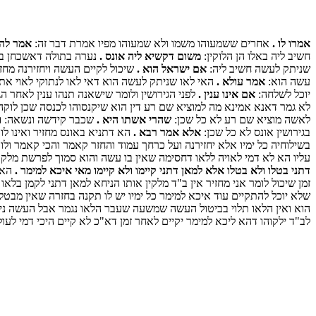
אמרו לו .
אחרים ששמעוהו משמו ולא שמעוהו מפיו אמרת דבר זה:
אמר להם
חשיב ליה באלו הן הלוקין:
משום דקשיא ליה אונס .
נערה בתולה דאשכחן ביה
שניתק לעשה חשיב ליה:
אם ישראל הוא .
שיכול לקיים העשה ויחזירנה מחזי
עשה הוא:
אמר עולא .
האי לאו שניתק לעשה הוא דאי לאו לנתוקי לאוי את
יוכל לשלחה:
אם אינו ענין .
לפני הגירושין ולומר שישאנה תנהו ענין לאחר ה
לא גמר דאנא אמינא מה למוציא שם רע דין הוא שיקנסוהו לכנסה שכן לוקה ו
לאשה מוציא שם רע לא כל שכן:
שהרי אשתו היא .
שכבר קידשה ונשאה:
ו
בגירושין אונס לא כל שכן:
אלא אמר רבא .
הא דתניא באונס מחזיר ואינו ל
בשילוחיה כל ימיו אלא יחזירנה ועל כרחך עמוד והחזר קאמר והכי קאמר ו
עליו הא לא דמי לאויה ללאו דחסימה שאין בו עשה והוא סמוך לפרשת מלק
דתני בטלו ולא בטלו אלא למאן דתני קיימו ולא קיימו מאי איכא למימר .
הא ד
זמן שיכול לומר אני מחזיר אין ב"ד מלקין אותו הניחא למאן דתני לקמן 
שלא יוכל להתקיים עוד איכא למימר כל ימיו יש לו תקנה בחזרה שאין מב
הוא ואין הלאו תלוי בביטול העשה שמשעה שעבר הלאו נגמר אבל העשה ניתן
לב"ד ילקוהו דהא ליכא למימר יקיים לאחר זמן דא"כ לא קיים היכי דמי לעולם