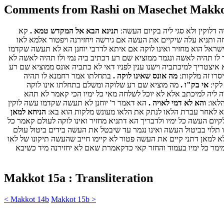
Comments from Rashi on Masechet Makko
 דלוקין ולא סגי ליה בקיום העשה:
תנינא הבא אל המקדש טמא .
קא
 ותניא עלה שיקיים את העשה אם גירשה ויחזירנה ויפטור אלמא לאו
ראל הוא מחזיר ואינו לוקה אם איתא לדרבי יוחנן הא לא תעשה שקדמו
לו תהיה לאשה ונגמר ממוציא שם רע דכתיב ביה נמי ולו תהיה לאשה לא
איצטריך למיכתביה וישנו ענין לפניו דאי לא כתביה אונס ממוציא שם רע
יסרו זה מלקות:
מה אונס שאינו לוקה .
בתחלתו אמר רחמנא לו תהיה
לקי:
אי בק"ו .
מה מוציא שם רע שלוקה ומשלם בתחלתו אינו לוקה
 ליה למיכתב אלא לא יוכל לשלחה מאי כל ימיו הכי קאמר לא תהא
הלאו:
והא לא דמי לאויה .
הא דאמר ר' יוחנן לא תעשה שקדמו עשה לוקין
 לאחר עברת הלאו לנתק את הלאו מעונש מלקות הוא בא:
הניחא למאן
יום העשה כל ימיו ולדבריך הא דתניא מחזיר ואינו לוקה לעולם קאמר כל
 תלוי בביטול העשה ואינו נגמר עד שיבטל את העשה בידים ביטול עולם
 למאן דתני קיים את העשה פטור לא קיימו חייב שהעשה תיקונו של לאו
מימר כל ימיו בעמוד והחזר קאי כדקאמרת שאם לא יחזירנה מיד כשיבא
Makkot 15a : Transliteration
< Makkot 14b
Makkot 15b >