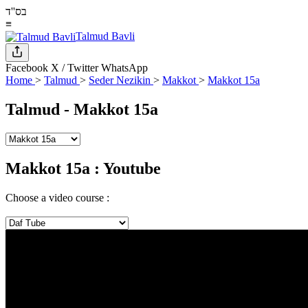
בס''ד
≡
Talmud Bavli
Facebook
X / Twitter
WhatsApp
Home
>
Talmud
>
Seder Nezikin
>
Makkot
>
Makkot 15a
Talmud -
Makkot 15a
Makkot 15a
: Youtube
Choose a video course :