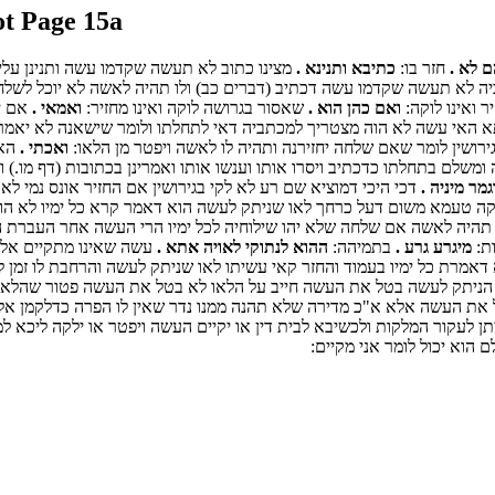
t Page 15a
 לא .
חזר בו:
כתיבא ותנינא .
מצינו כתוב לא תעשה שקדמו עשה ותנינן עליה
 לא תעשה שקדמו עשה דכתיב (דברים כב) ולו תהיה לאשה לא יוכל לשלחה
ר ואינו לוקה:
ואם כהן הוא .
שאסור בגרושה לוקה ואינו מחזיר:
ואמאי .
אם יש
א האי עשה לא הוה מצטריך למכתביה דאי לתחלתו ולומר שישאנה לא יאמר 
גירושין לומר שאם שלחה יחזירנה ותהיה לו לאשה ויפטר מן הלאו:
ואכתי .
הא 
משלם בתחלתו כדכתיב ויסרו אותו וענשו אותו ואמרינן בכתובות (דף מו.) ו
גמר מיניה .
דכי היכי דמוציא שם רע לא לקי בגירושין אם החזיר אונס נמי לא 
וקה טעמא משום דעל כרחך לאו שניתק לעשה הוא דאמר קרא כל ימיו לא הוה
לו תהיה לאשה אם שלחה שלא יהו שילוחיה לכל ימיו הרי העשה אחר העברת 
ות:
מיגרע גרע .
בתמיהה:
ההוא לנתוקי לאויה אתא .
עשה שאינו מתקיים אלא
אמרת כל ימיו בעמוד והחזר קאי עשיתו לאו שניתק לעשה והרחבת לו זמן לק
בלאו הניתק לעשה בטל את העשה חייב על הלאו לא בטל את העשה פטור שהלאו
טל את העשה אלא א"כ מדירה שלא תהנה ממנו נדר שאין לו הפרה כדלקמן אלא
 לעקור המלקות ולכשיבא לבית דין או יקיים העשה ויפטר או ילקה ליכא ל
 הוא יכול לומר אני מקיים: