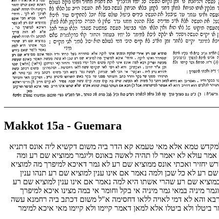
Makkot 15a - Guemara
א למקדש טמא אלא מאי טעמא קא הדר ביה משום דקשיא ליה אונס דתניא
י אמר עולא לא יאמר לו תהיה לאשה באונס וליגמר ממוציא שם רע ומה
רש יחזיר ואכתי אונס ממוציא שם רע לא גמר דאיכא למיפרך מה למוציא
 רע לא כל שכן ולמה נאמר אם אינו ענין למוציא שם רע תנהו ענין
 במוציא שם רע שהרי אשתו היא למה נאמר אם אינו ענין למוציא שם רע
ס וגמר מיניה במאי גמר מיניה אי בקל וחומר אי במה מצינו איכא למיפרך
 לרבא והא לא דמי לאויה ללאו דחסימה א"ל משום דכתב ביה רחמנא עשה
ביטלו ולא ביטלו אלא למאן דאמר קיימו ולא קיימו מאי איכא למימר