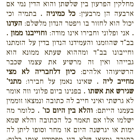
מחלקין הפרעון בין שלשתן והוא הדין נמי אם
ארבעה הן מרבעין:
כל כמיניה .
בתמיה וכי
יכול הוא לחזור בו ויפטר הנדון מלשלם:
העדנו
.
אני ופלוני וחבירו אינו מודה:
וחוייבנו ממון .
בב"ד שהוזמנו והעמידנו הנדון בדין על הזמתנו
וחייבונו בב"ד ומההוא שעתא ממונא הוא
גבייהו ואין זה מרשיע את עצמו שכבר
הרשיעוהו אלהים:
כיון דלחבריה לא מצי
מחייב ליה .
שאינו נאמן על חבירו:
מתני'
שגירש את אשתו .
בפנינו ביום פלוני וזה אומר
לא גרשתי ואיני חייב לה כתובה ונמצאו זוממין
בעמנו הייתם:
והלא בין היום כו' .
כלומר מה
ישלמו אלו אם תאמר כל הכתובה והלא שמא
ימות או יגרשנה היום או מחר וסופו ליתן לה
כתובה נמצאו שלא היו מפסידין אותו כלום: