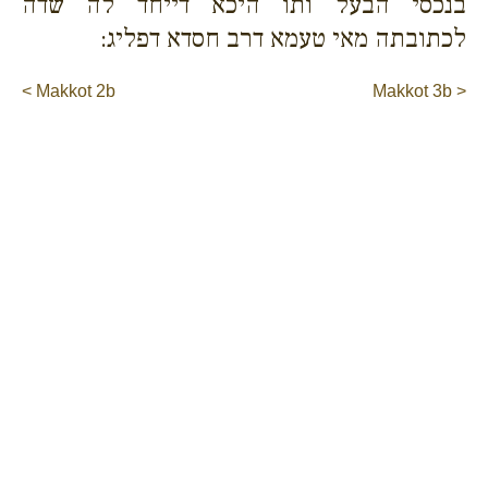
בנכסי הבעל ותו היכא דייחד לה שדה
לכתובתה מאי טעמא דרב חסדא דפליג:
< Makkot 2b
Makkot 3b >