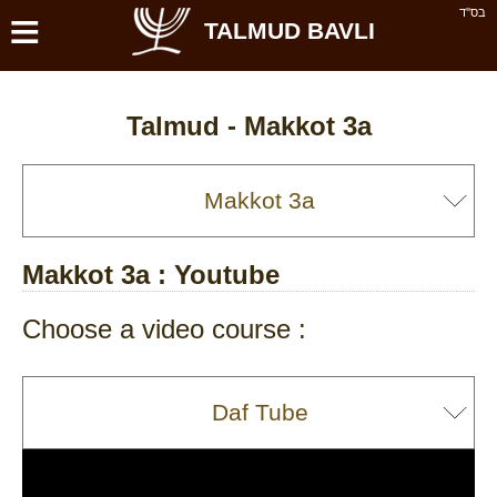
≡
בס''ד
TALMUD BAVLI
Talmud -
Makkot 3a
Makkot 3a
: Youtube
Choose a video course :