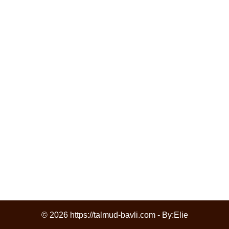
© 2026 https://talmud-bavli.com - By:
Elie