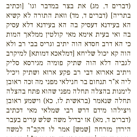
(דברים ד, מג) את בצר במדבר וגו' [וכתיב
בתריה] (דברים ד, מד) וזאת התורה לא קשיא
הא בעידנא דעסיק בה הא בעידנא דלא עסיק
בה ואי בעית אימא מאי קולטין ממלאך המות
כי הא דרב חסדא הוה יתיב וגריס בבי רב ולא
הוה קא יכול שליחא [דמלאכא דמותא] למיקרב
לגביה דלא הוה שתיק פומיה מגירסא סליק
ויתיב אארזא דבי רב פקע ארזא ושתיק ויכיל
ליה א"ר תנחום בר חנילאי מפני מה זכה ראובן
לימנות בהצלה תחלה מפני שהוא פתח בהצלה
תחלה שנאמר (בראשית לז, כא) וישמע ראובן
ויצילהו מידם דרש רבי שמלאי מאי דכתיב
(דברים ד, מא) אז יבדיל משה שלש ערים בעבר
הירדן מזרחה [שמש] אמר לו הקב"ה למשה