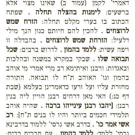
דאמרי' לקמן (עמוד ב) שאינו מצוי אלא
ברשעים:
לימנות בהצלה תחלה .
שפתח
הכתוב בו בערי מקלט תחלה:
הזרח שמש
לרוצחים .
להכין להם חיותם כגון הנך מילי
דלעיל:
הזרחת שמש לרוצחים .
בהבדלה זו
ויפה עשית:
ללמד בהמון .
לדרוש ברבים:
שכל
תבואה שלו .
שבקי במקרא במשנה ובהלכות
ובאגדות: ורבנן ואיתימא רב מרי אמרי מי אוהב
בהמון וגו' האוהב ת"ח לו תבואה. התורה
מחזרת עליו ועל זרעו כדאמרינן בעלמא (שבת
דף כג:) האי מאן דרחים רבנן הויין ליה בנין
רבנן:
[יהבו רבנן עינייהו ברבה .
שהיה אוהב
תלמידי חכמים ביותר והיו לו בנים ת"ח]:
רב
אשי אמר כו' .
בדרב אשי גרסי' ללמוד בדרבינא
גרסי' ללמד:
ללמד בהמון .
עם חברים רבים: