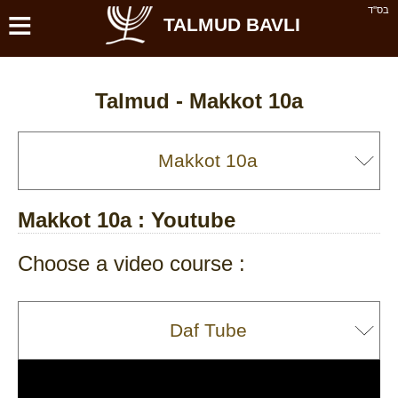
≡
בס''ד
TALMUD BAVLI
Talmud -
Makkot 10a
Makkot 10a
: Youtube
Choose a video course :