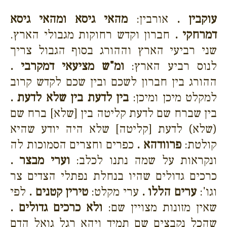
עוקבין .
אורבין:
מהאי גיסא ומהאי גיסא
דמרחקי .
חברון וקדש רחוקות מגבולי הארץ.
שני רביעי הארץ וההורג בסוף הגבול צריך
לנוס רביע הארץ:
ומ"ש מציעאי דמקרבי .
ההורג בין חברון לשכם ובין שכם לקדש קרוב
למקלט מיכן ומיכן:
בין לדעת בין שלא לדעת .
בין שברח שם לדעת קליטה בין [שלא] ברח שם
(שלא) לדעת [קליטה] שלא היה יודע שהיא
קולטת:
פרוודהא .
כפרים וחצרים הסמוכות לה
ונקראות על שמה נתנו לכלב:
וערי מבצר .
כרכים גדולים שהיו בנחלת נפתלי הצדים צר
וגו':
ערים הללו .
ערי מקלט:
טירין קטנים .
לפי
שאין מזונות מצויין שם:
ולא כרכים גדולים .
שהכל נקבצים שם תמיד ויהא רגל גואל הדם