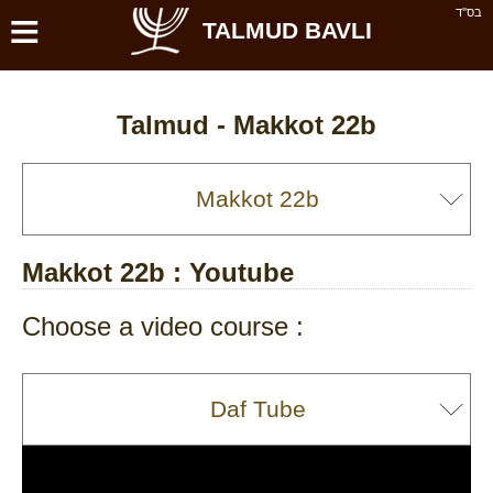
≡
בס''ד
TALMUD BAVLI
Talmud -
Makkot 22b
Makkot 22b
: Youtube
Choose a video course :