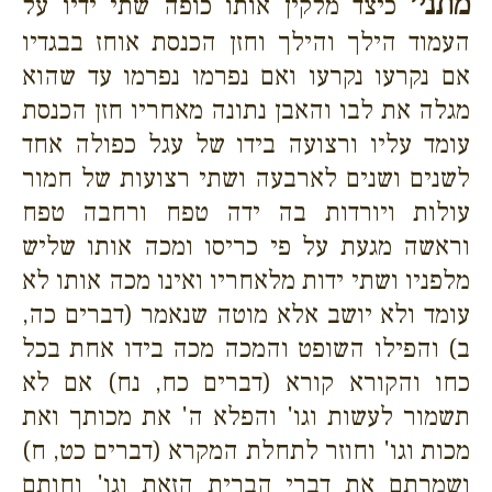
מתני׳
כיצד מלקין אותו כופה שתי ידיו על
העמוד הילך והילך וחזן הכנסת אוחז בבגדיו
אם נקרעו נקרעו ואם נפרמו נפרמו עד שהוא
מגלה את לבו והאבן נתונה מאחריו חזן הכנסת
עומד עליו ורצועה בידו של עגל כפולה אחד
לשנים ושנים לארבעה ושתי רצועות של חמור
עולות ויורדות בה ידה טפח ורחבה טפח
וראשה מגעת על פי כריסו ומכה אותו שליש
מלפניו ושתי ידות מלאחריו ואינו מכה אותו לא
עומד ולא יושב אלא מוטה שנאמר (דברים כה,
ב) והפילו השופט והמכה מכה בידו אחת בכל
כחו והקורא קורא (דברים כח, נח) אם לא
תשמור לעשות וגו' והפלא ה' את מכותך ואת
מכות וגו' וחוזר לתחלת המקרא (דברים כט, ח)
ושמרתם את דברי הברית הזאת וגו' וחותם