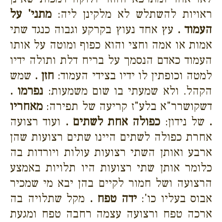
ראויות להשתלש לא מלקינן ליה:
מתני' על
העמוד .
עץ אחד נעוץ בקרקע וגבוה כנגד שתי
אמות או אמה וחצי והוא כפוף ומוטה על אותו
העמוד כאדם הנסמך על בריח דלת ותולה ידיו
למטה וכופתין לו ידיו בצידי העמוד:
חזן .
שמש
הקהל. ולא שמעתי בו שום משמעות:
נפרמו .
דשקושרר"א בלע"ז קריעה של תפירה:
מאחריו
.
של נידון:
כפולה אחת לשתים .
ועוד רצועה
אחרת כפולה לשתים היינו שתים רצועות שהן
ארבע ואותן השתי רצועות עולות ויורדות בה
כלומר אותן שתי רצועות היו תלויות באמצע
הרצועה ושל חמור לקיים בהן יבא מי שמכיר
אבוס בעליו כו':
ידה טפח .
מקל שתלויה בה
ארכה טפח ורצועה עצמה רחבה טפח ומגעת