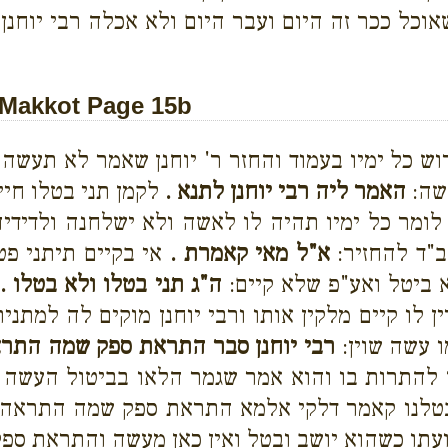
ל ככר זה היום ועבר היום ולא אכלה רבי יוחנן ור
Makkot Page 15b
ש כל ימיו בעמוד והחזר ר' יוחנן שאמר לא תעשה 
עשה:
האמר ליה רבי יוחנן לתנא .
לקמן תני בטלו חייב
 לומר כל ימיו תהיה לו לאשה ולא ישלחנה ולדידיה
ב"ד להחזיר:
א"ל מאי קאמרת .
אי בקיים תיתני פט
 ביטל ואע"פ שלא קיים:
ה"ג תני בטלו ולא בטלו .
ב
ן לו קיים מלקין אותו ורבי יוחנן מוקים לה למתנ
ו עשה שוין:
רבי יוחנן סבר התראת ספק שמה התרא
להתרות בו והוא אמר שגמר הלאו בביטול העשה ת
בטלנו קאמר דלקי אלמא התראת ספק שמה התראה
תו כשהוא יושב ובטל ואין כאן מעשה והתראת ספק 