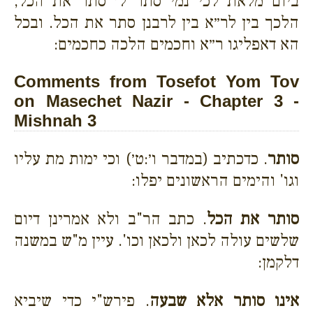
ביום מלאת לכי נמי סתר ל׳ סתר את הכל,
הלכך בין לר״א בין לרבנן סתר את הכל. ובכל
הא דאפליגו ר״א וחכמים הלכה כחכמים:
Comments from Tosefot Yom Tov
on Masechet Nazir - Chapter 3 -
Mishnah 3
סותר
. כדכתיב (במדבר ו׳:ט׳) וכי ימות מת עליו
וגו' והימים הראשונים יפלו:
סותר את הכל
. כתב הר"ב ולא אמרינן דיום
שלשים עולה לכאן ולכאן וכו'. עיין מ"ש במשנה
דלקמן:
אינו סותר אלא שבעה
. פירש"י כדי שיביא