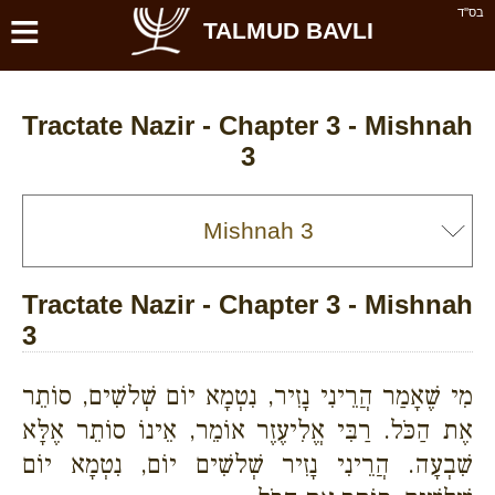
≡
בס''ד
TALMUD BAVLI
Tractate Nazir - Chapter 3 - Mishnah
3
Tractate Nazir - Chapter 3 - Mishnah
3
מִי שֶׁאָמַר הֲרֵינִי נָזִיר, נִטְמָא יוֹם שְׁלשִׁים, סוֹתֵר
אֶת הַכֹּל. רַבִּי אֱלִיעֶזֶר אוֹמֵר, אֵינוֹ סוֹתֵר אֶלָּא
שִׁבְעָה. הֲרֵינִי נָזִיר שְׁלשִׁים יוֹם, נִטְמָא יוֹם