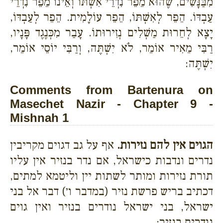
מִבַּנָּשִׁים, שֶׁהוּא מֵפֵר נִדְרֵי אִשְׁתּוֹ וְאֵינוֹ מֵפֵר נִדְרֵי
עַבְדּוֹ. הֵפֵר לְאִשְׁתּוֹ, הֵפֵר עוֹלָמִית. הֵפֵר לְעַבְדּוֹ,
יָצָא לְחֵרוּת מַשְׁלִים נְזִירוּתוֹ. עָבַר מִכְּנֶגֶד פָּנָיו,
רַבִּי מֵאִיר אוֹמֵר, לֹא יִשְׁתֶּה, וְרַבִּי יוֹסֵי אוֹמֵר,
יִשְׁתֶּה:
Comments from Bartenura on
Masechet Nazir - Chapter 9 -
Mishnah 1
הגוים אין להם נזירות.
אף על גב דגוים מקריבין
נדרים ונדבות כישראל, אם נדר בנזיר אין עליו
תורת נזירות ומותר לשתות יין וליטמא למתים,
דכתיב בריש פרשת נזיר (במדבר ו׳) דבר אל בני
ישראל, בני ישראל נודרים בנזיר ואין גוים
נודרים בנזיר: