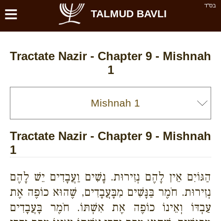
≡
בס''ד
TALMUD BAVLI
Tractate Nazir - Chapter 9 - Mishnah
1
Tractate Nazir - Chapter 9 - Mishnah
1
הַגּוֹיִם אֵין לָהֶם נְזִירוּת. נָשִׁים וַעֲבָדִים יֵשׁ לָהֶם
נְזִירוּת. חֹמֶר בַּנָּשִׁים מִבָּעֲבָדִים, שֶׁהוּא כוֹפֶה אֶת
עַבְדּוֹ וְאֵינוֹ כוֹפֶה אֶת אִשְׁתּוֹ. חֹמֶר בָּעֲבָדִים