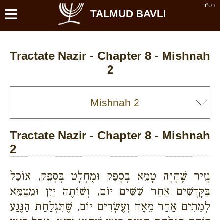
≡
בס''ד
TALMUD BAVLI
Tractate Nazir - Chapter 8 - Mishnah
2
Tractate Nazir - Chapter 8 - Mishnah
2
נָזִיר שֶׁהָיָה טָמֵא בְסָפֵק וּמֻחְלָט בְּסָפֵק, אוֹכֵל
בַּקָּדָשִׁים אַחַר שִׁשִּׁים יוֹם, וְשׁוֹתֶה יַיִן וּמִטַּמֵּא
לְמֵתִים אַחַר מֵאָה וְעֶשְׂרִים יוֹם, שֶׁתִּגְלַחַת הַנֶּגַע