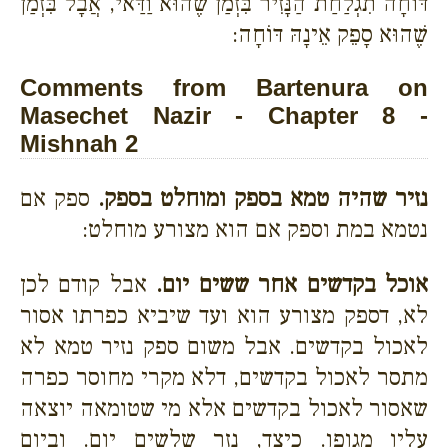
דּוֹחָה תִגְלַחַת הַנָּזִיר בִּזְמַן שֶׁהוּא וַדַּאי, אֲבָל בִּזְמַן
שֶׁהוּא סָפֵק אֵינָהּ דּוֹחָה:
Comments from Bartenura on
Masechet Nazir - Chapter 8 -
Mishnah 2
נזיר שהיה טמא בספק ומוחלט בספק.
ספק אם
נטמא במת וספק אם הוא מצורע מוחלט:
אוכל בקדשים אחר ששים יום.
אבל קודם לכן
לא, דספק מצורע הוא ועד שיביא כפרתו אסור
לאכול בקדשים. אבל משום ספק נזיר טמא לא
מתסר לאכול בקדשים, דלא מקרי מחוסר כפרה
שאסור לאכול בקדשים אלא מי שטומאה יוצאה
עליו מגופו. כיצד, נזר שלשים יום. וביום