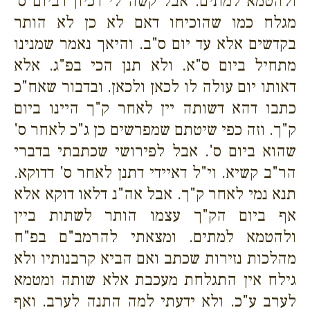
ולהטמא למתים. אבל
קשה לי דכיון דביום ס'
מגלח כמו שהוכיחו דאם לא כן לא הותר
בקדשים אלא עד יום ס"ב. והיאך נאמר שמנינו
מתחיל ביום ס"א. ולא תנן הכי בפ"ג. אלא
דאותו יום עולה לו לכאן ולכאן. ובדבור שאח"כ
כתבו דהא דשותה יין לאחר ק"ך היינו ביום
ק"ך. וזה כפי שיטתם שמפרשים כן ג"כ לאחר ס'
שהוא ביום ס'. אבל לפירושי שכתבתי בדברי
הר"ב קשיא. וי"ל דאיידי דתנן לאחר ס' דדוקא.
תנא נמי לאחר ק"ך. אבל אה"נ דלאו דוקא אלא
אף ביום הק"ך עצמו הותר לשתות ביין
ולהטמא למתים. ומצאתי להרמב"ם בפ"ח
מהלכות נזירות שכתב ואם הביא קרבנותיו ולא
גילח אין התגלחת מעכבת אלא שותה ומטמא
לערב ע"כ. ולא ידעתי למה התנה לערב. ואף