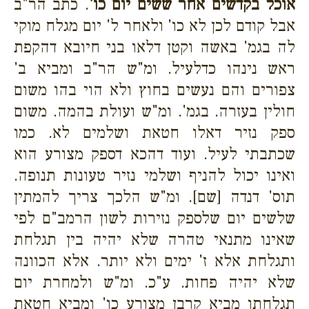
אוכל בקדשים אחר ששים יום כו'
. כתב הר"ב
אבל קודם לכן לא כו' ולאחר ל' יום מגלח מוקי
לה בגמ' באשה וקטן דלאו בני חיובא דהקפת
ראש נינהו כדלעיל. ומ"ש הר"ב ומביא ב'
צפורים והם נעשים בחוץ ולא הוי בהו משום
חולין בעזרה. בגמ'. ומ"ש ועולת בהמה. משום
ספק נזיר דאלו חטאת ושלמים לא. כמו
שכתבתי לעיל. ועוד דהכא דספק מצורע הוא
ואינו יכול להניף ושלמי נזיר טעונות תנופה.
תוס' דנדה [שם]. ומ"ש הלכך צריך להמתין
שלשים יום שלספק נזירות לשון הרמב"ם לפי
שאינו מתנאי טהרה שלא יהיה בין תגלחת
ותגלחת אלא ז' ימים ולא יותר. אלא הכוונה
שלא יהיה פחות. ע"כ. ומ"ש ולמחרת יום
תגלחתו מביא קרבן מצורע כו' ומביא חטאת