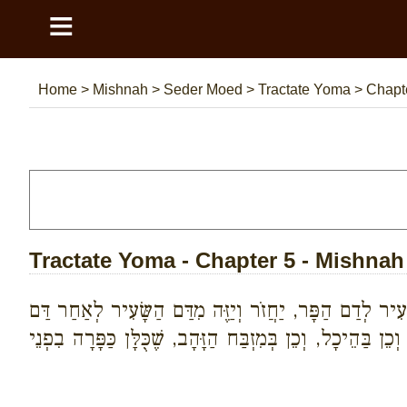
≡
Home
>
Mishnah
>
Seder Moed
>
Tractate Yoma
>
Chapte
Tractate Yoma - Chapter 5 - Mishnah
ר לְדַם הַפָּר, יַחֲזֹר וְיַזֶּה מִדַּם הַשָּׂעִיר לְאַחַר דַּם
ן בַּהֵיכָל, וְכֵן בְּמִזְבַּח הַזָּהָב, שֶׁכֻּלָּן כַּפָּרָה בִפְנֵי