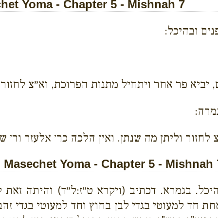
et Yoma - Chapter 5 - Mishnah 7
נים ובהיכל:
יביא פר אחר ויתחיל מתנות הפרוכת, וא״צ לחזור 
מרה:
חזור וליתן מה שנתן. ואין הלכה כר׳ אלעזר ור׳ שמ
Masechet Yoma - Chapter 5 - Mishnah 
בהיכל. בגמרא. דכתיב (ויקרא ט״ז:ל״ד) והיתה זא
ת חד למעוטי בגדי לבן בחוץ וחד למעוטי בגדי זהב.