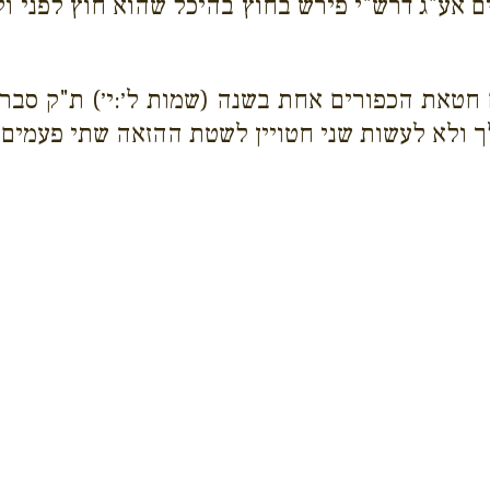
ירים אע"ג דרש"י פירש בחוץ בהיכל שהוא חוץ לפני 
 חטאת הכפורים אחת בשנה (שמות ל׳:י׳) ת"ק סב
 ולא לעשות שני חטויין לשטת ההזאה שתי פעמים. ג