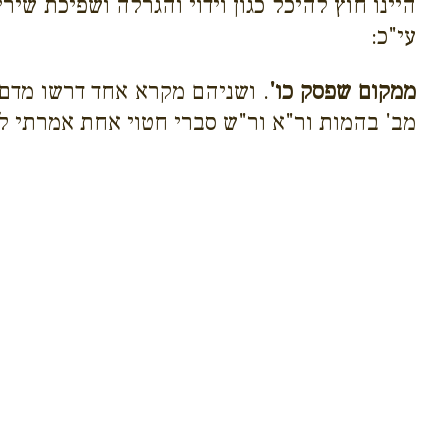
היינו חוץ להיכל כגון וידוי והגרלה ושפיכת ש
עי"כ:
ממקום שפסק כו'
. ושניהם מקרא אחד דרשו מדם
מב' בהמות ור"א ור"ש סברי חטוי אחת אמרתי לך