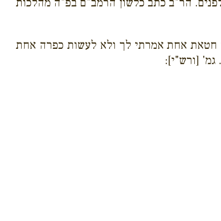
ולפנים. הר"ב כתב כלשון הרמב"ם בפ"ה מהלכות
ר חטאת אחת אמרתי לך ולא לעשות כפרה אחת
מ' [ורש"י]: