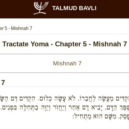
TALMUD BAVLI
r 5 - Mishnah 7
Tractate Yoma - Chapter 5 - Mishnah 7
 7
דִּים מַעֲשֶׂה לַחֲבֵרוֹ, לֹא עָשָׂה כְלוּם. הִקְדִּים דַּם הַשָּׂעִי
ךְ הַדָּם, יָבִיא דָם אַחֵר וְיַחֲזֹר וְיַזֶּה בַתְּחִלָּה בִּפְנִים. וְכֵ
ֶפָּסַק, מִשָּׁם הוּא מַתְחִיל: