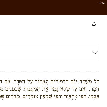
בס''ד
כָּל מַעֲשֵׂה יוֹם הַכִּפּוּרִים הָאָמוּר עַל הַסֵּדֶר, אִם הִקְ
הַפָּר. וְאִם עַד שֶׁלֹּא גָמַר אֶת הַמַּתָּנוֹת שֶׁבִּפְנִים נִשְׁפַּ
עַצְמָן. רַבִּי אֶלְעָזָר וְרַבִּי שִׁמְעוֹן אוֹמְרִים, מִמְּקוֹם שׁ