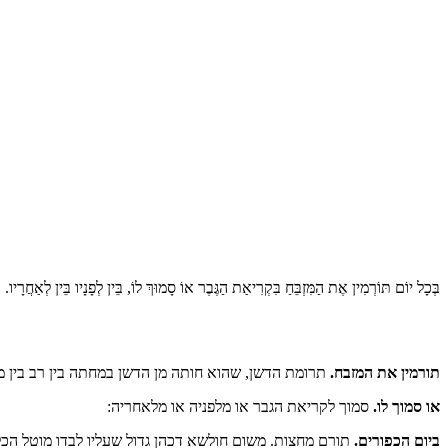
בְּכָל יוֹם תּוֹרְמִין אֶת הַמִּזְבֵּחַ בִּקְרִיאַת הַגֶּבֶר אוֹ סָמוּךְ לוֹ, בֵּין לְפָנָיו בֵּין לְאַחֲר
תורמין את המזבח.
תרומת הדשן, שהוא חותה מן הדשן במחתה בין רב בין מ
או סמוך לו.
סמוך לקריאת הגבר או מלפניה או מלאחריה:
ביום הכפורים.
תורם מחצות. משום חולשא דכהן גדול שעליו לבדו מוטל הכל