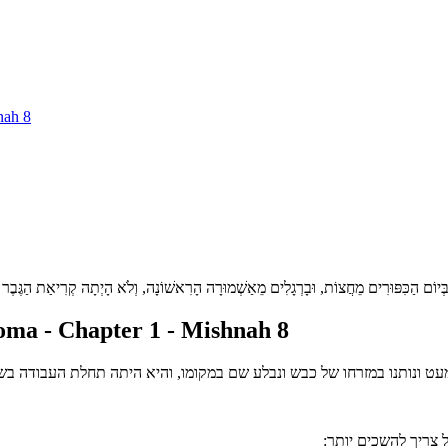
nah 8
ָיו. בְּיוֹם הַכִּפּוּרִים מֵחֲצוֹת, וּבָרְגָלִים מֵאַשְׁמוּרָה הָרִאשׁוֹנָה, וְלֹא הָיְתָה קְרִיאַת הַגֶּבֶ
ma - Chapter 1 - Mishnah 8
עט ונותנו במזרחו של כבש ונבלע שם במקומו, והיא היתה תחלת העבודה בש
 צריך להשכים יותר: