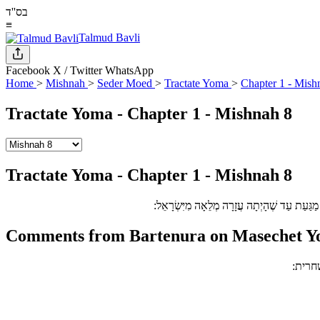
בס''ד
≡
Talmud Bavli
Facebook
X / Twitter
WhatsApp
Home
>
Mishnah
>
Seder Moed
>
Tractate Yoma
>
Chapter 1 - Mish
Tractate Yoma - Chapter 1 - Mishnah 8
Tractate Yoma - Chapter 1 - Mishnah 8
ר מַגַּעַת עַד שֶׁהָיְתָה עֲזָרָה מְלֵאָה מִיִּשְׂרָאֵל:
Comments from Bartenura on Masechet Yo
חרית: