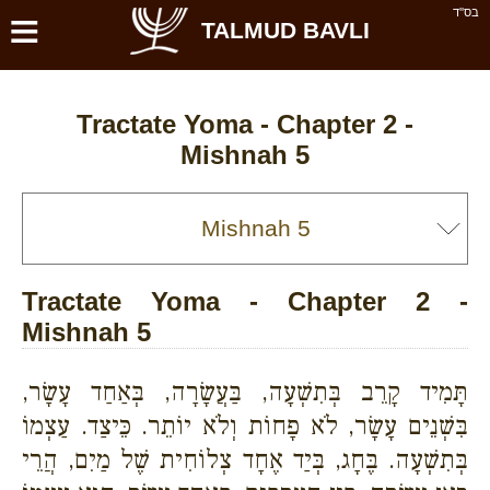
≡
בס''ד
TALMUD BAVLI
Tractate Yoma - Chapter 2 -
Mishnah 5
Tractate Yoma - Chapter 2 -
Mishnah 5
תָּמִיד קָרֵב בְּתִשְׁעָה, בַּעֲשָׂרָה, בְּאַחַד עָשָׂר,
בִּשְׁנֵים עָשָׂר, לֹא פָחוֹת וְלֹא יוֹתֵר. כֵּיצַד. עַצְמוֹ
בְּתִשְׁעָה. בֶּחָג, בְּיַד אֶחָד צְלוֹחִית שֶׁל מַיִם, הֲרֵי