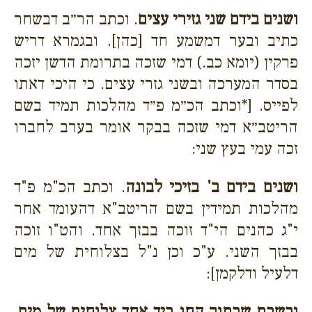
ושנים בידם שני גזירי עצים
. וכתב הר״ב דבשחר
כתיב ובער דמשמע חד [כהן]. ובגמרא דריש
פרקין (יומא כב.) דמי שזכה בתרומת הדשן יזכה
בסדר המערכה ובשני גזרי עצים. כי היכי דאתו
לפייס. [*וכתב הכ״מ פ״ד מהלכות תמיד בשם
הריטב״א דמי שזכה בבקר אומר בערב לחברו
זכה עמי בעץ שני:
ושנים בידם ב' בזיכי לבונה
. וכתב הכ"מ פ"ד
מהלכות תמידין בשם הריטב"א דהעומד אחר
י"ג כהנים הי"ד זוכה בבזך אחד. והט"ו זוכה
בבזך השני. ע"כ וכן נ"ל בצלוחית של מים
דלעיל ודלקמן]:
ובשבת שבתוך החג ביד אחד צלוחית של מים
.