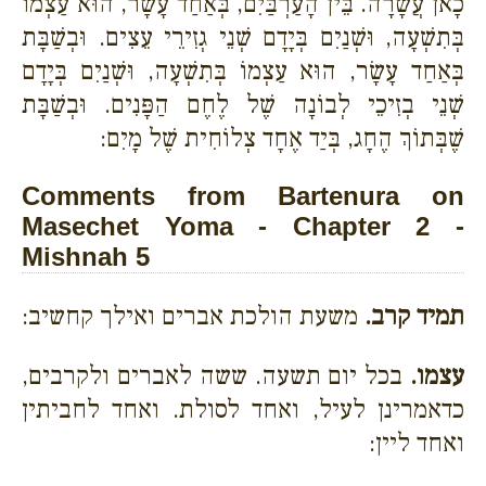
כָאן עֲשָׂרָה. בֵּין הָעַרְבַּיִם, בְּאַחַד עָשָׂר, הוּא עַצְמוֹ
בְּתִשְׁעָה, וּשְׁנַיִם בְּיָדָם שְׁנֵי גְזִירֵי עֵצִים. וּבְשַׁבָּת
בְּאַחַד עָשָׂר, הוּא עַצְמוֹ בְּתִשְׁעָה, וּשְׁנַיִם בְּיָדָם
שְׁנֵי בְזִיכֵי לְבוֹנָה שֶׁל לֶחֶם הַפָּנִים. וּבְשַׁבָּת
שֶׁבְּתוֹךְ הֶחָג, בְּיַד אֶחָד צְלוֹחִית שֶׁל מָיִם:
Comments from Bartenura on
Masechet Yoma - Chapter 2 -
Mishnah 5
תמיד קרב.
משעת הולכת אברים ואילך קחשיב:
עצמו.
בכל יום תשעה. ששה לאברים ולקרבים,
כדאמרינן לעיל, ואחד לסולת. ואחד לחביתין
ואחד ליין: