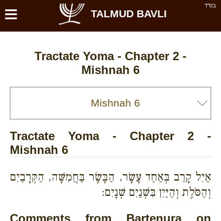
≡
בס''ד
TALMUD BAVLI
Tractate Yoma - Chapter 2 -
Mishnah 6
Tractate Yoma - Chapter 2 -
Mishnah 6
אַיִל קָרֵב בְּאַחַד עָשָׂר, הַבָּשָׂר בַּחֲמִשָּׁה, הַקְּרָבַיִם
וְהַסֹּלֶת וְהַיַּיִן בִּשְׁנַיִם שְׁנָיִם:
Comments from Bartenura on