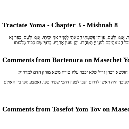
Tractate Yoma - Chapter 3 - Mishnah 8
ֹמֵר, אָנָּא הַשֵּׁם, עָוִיתִי פָּשַׁעְתִּי חָטָאתִי לְפָנֶיךָ אֲנִי וּבֵיתִי. אָנָּא הַשֵּׁם, כַּפֶּר נָא
ֹל חַטֹּאתֵיכֶם לִפְנֵי יְיָ תִּטְהָרוּ. וְהֵן עוֹנִין אַחֲרָיו, בָּרוּךְ שֵׁם כְּבוֹד מַלְכוּתוֹ
Comments from Bartenura on Masechet Yo
ם חולשא דכהן גדול שלא יכבד עליו טורח משא מזרק הדם למרחוק:
כך היה ראשו לדרום וזנבו לצפון דהכי שפיר טפי. ואמצע גופו בין האולם
Comments from Tosefot Yom Tov on Masec