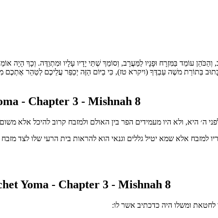
, וְהַכֹּהֵן עוֹמֵד בַּמִּזְרָח וּפָנָיו לַמַּעֲרָב, וְסוֹמֵךְ שְׁתֵּי יָדָיו עָלָיו וּמִתְוַדֶּה. וְכָךְ הָיָה או
, כַּכָּתוּב בְּתוֹרַת משֶׁה עַבְדֶּךָ (ויקרא טז), כִּי בַיּוֹם הַזֶּה יְכַפֵּר עֲלֵיכֶם לְטַהֵר אֶתְכֶם מִכּ
ma - Chapter 3 - Mishnah 8
ני ה׳ היא, ולא היו מעמידים הפר בין האולם ולמזבח קרוב להיכל אלא משו
 למזבח אלא שמא יטיל גללים וגנאי הוא להראות בית הרעי שלו לצד מזבח לפי
het Yoma - Chapter 3 - Mishnah 8
 לחטאת ומשלו היה כדכתיב אשר לו: