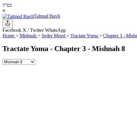
בס''ד
≡
Talmud Bavli
Facebook
X / Twitter
WhatsApp
Home
>
Mishnah
>
Seder Moed
>
Tractate Yoma
>
Chapter 3 - Mish
Tractate Yoma - Chapter 3 - Mishnah 8