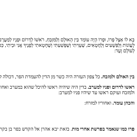
בָּא לוֹ אֵצֶל פָּרוֹ, וּפָרוֹ הָיָה עוֹמֵד בֵּין הָאוּלָם וְלַמִּזְבֵּחַ, רֹאשׁוֹ לַדָּרוֹם וּפָנָיו לַמַּעֲרָב
לָעֲוֹנוֹת וְלַפְּשָׁעִים וְלַחֲטָאִים, שֶׁעָוִיתִי וְשֶׁפָּשַׁעְתִּי וְשֶׁחָטָאתִי לְפָנֶיךָ אֲנִי וּבֵיתִי
לְעוֹלָם וָעֶד:
בין האולם ולמזבח.
כל צפון העזרה היה כשר מן הדין להעמדת הפר, דכולה לפ
ראשו לדרום ופניו למערב.
בדין היה שיהיה ראשו להיכל שהוא במערב ואחוריו
ולמזבח ועוקם ראשו עד שיהיו פניו למערב:
והכהן עומד.
ואחוריו למזרח:
פרו כמו שנאמר בפרשת אחרי מות
. בזאת יבא אהרן אל הקדש בפר בן בקר