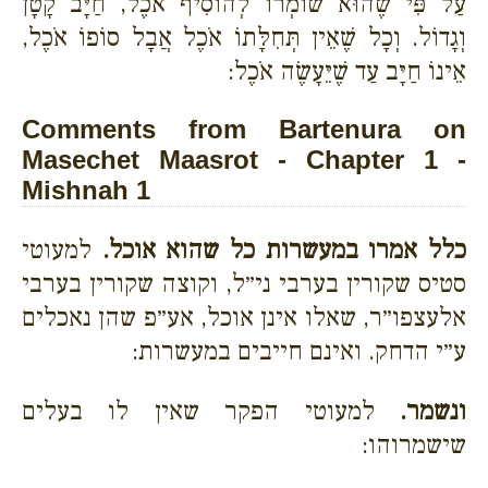
עַל פִּי שֶׁהוּא שׁוֹמְרוֹ לְהוֹסִיף אֹכֶל, חַיָּב קָטָן
וְגָדוֹל. וְכָל שֶׁאֵין תְּחִלָּתוֹ אֹכֶל אֲבָל סוֹפוֹ אֹכֶל,
אֵינוֹ חַיָּב עַד שֶׁיֵּעָשֶׂה אֹכֶל:
Comments from Bartenura on
Masechet Maasrot - Chapter 1 -
Mishnah 1
כלל אמרו במעשרות כל שהוא אוכל.
למעוטי
סטיס שקורין בערבי ני״ל, וקוצה שקורין בערבי
אלעצפו״ר, שאלו אינן אוכל, אע״פ שהן נאכלים
ע״י הדחק. ואינם חייבים במעשרות:
ונשמר.
למעוטי הפקר שאין לו בעלים
שישמרוהו: