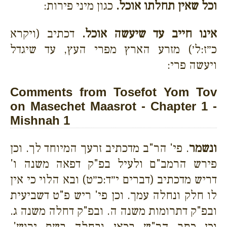
וכל שאין תחלתו אוכל.
כגון מיני פירות:
אינו חייב עד שיעשה אוכל.
דכתיב (ויקרא
כ״ז:ל׳) מזרע הארץ מפרי העץ, עד שיגדל
ויעשה פרי:
Comments from Tosefot Yom Tov
on Masechet Maasrot - Chapter 1 -
Mishnah 1
ונשמר
. פי' הר"ב מדכתיב זרעך המיוחד לך. וכן
פירש הרמב"ם ולעיל בפ"ק דפאה משנה ו'
דריש מדכתיב (דברים י״ד:כ״ט) ובא הלוי כי אין
לו חלק ונחלה עמך. וכן פי' ריש פ"ט דשביעית
ובפ"ק דתרומות משנה ה. ובפ"ק דחלה משנה ג.
וכן כתב הר"ש בכאן ובחלה בשם ירוש'.