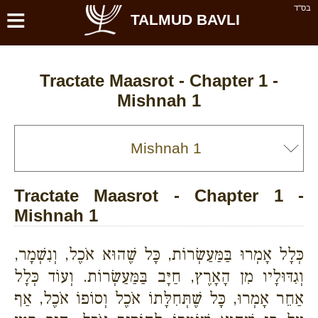
≡
בס''ד
TALMUD BAVLI
Tractate Maasrot - Chapter 1 -
Mishnah 1
Tractate Maasrot - Chapter 1 -
Mishnah 1
כְּלָל אָמְרוּ בַּמַּעַשְׂרוֹת, כָּל שֶׁהוּא אֹכֶל, וְנִשְׁמָר,
וְגִדּוּלָיו מִן הָאָרֶץ, חַיָּב בַּמַּעַשְׂרוֹת. וְעוֹד כְּלָל
אַחֵר אָמְרוּ, כָּל שֶׁתְּחִלָּתוֹ אֹכֶל וְסוֹפוֹ אֹכֶל, אַף