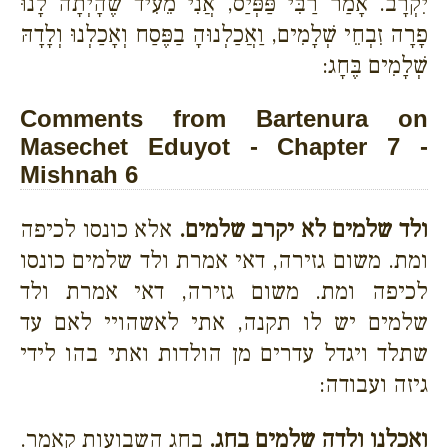
יִקְרָב. אָמַר רַבִּי פַּפְּיַס, אֲנִי מֵעִיד שֶׁהָיְתָה לָנוּ
פָרָה זִבְחֵי שְׁלָמִים, וַאֲכַלְנוּהָ בַפֶּסַח וְאָכַלְנוּ וְלָדָהּ
שְׁלָמִים בֶּחָג:
Comments from Bartenura on
Masechet Eduyot - Chapter 7 -
Mishnah 6
ולד שלמים לא יקרב שלמים.
אלא כונסו לכיפה
ומת. משום גזירה, דאי אמרת ולד שלמים כונסו
לכיפה ומת. משום גזירה, דאי אמרת ולד
שלמים יש לו תקנה, אתי לאשהויי לאם עד
שתלד ויגדל עדרים מן הולדות ואתי בהו לידי
גיזה ועבודה:
ואכלנו ולדה שלמים בחג.
בחג השבועות קאמר.