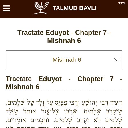
≡
בס''ד
TALMUD BAVLI
Tractate Eduyot - Chapter 7 -
Mishnah 6
Tractate Eduyot - Chapter 7 -
Mishnah 6
הֵעִיד רַבִּי יְהוֹשֻׁעַ וְרַבִּי פַּפְּיַס עַל וָלָד שֶׁל שְׁלָמִים,
שֶׁיִּקְרַב שְׁלָמִים. שֶׁרַבִּי אֱלִיעֶזֶר אוֹמֵר שֶׁוְּלַד
שְׁלָמִים לֹא יִקְרַב שְׁלָמִים. וַחֲכָמִים אוֹמְרִים,