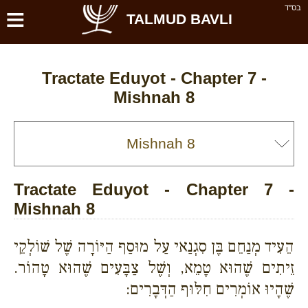
≡
בס''ד
TALMUD BAVLI
Tractate Eduyot - Chapter 7 -
Mishnah 8
Tractate Eduyot - Chapter 7 -
Mishnah 8
הֵעִיד מְנַחֵם בֶּן סִגְנַאי עַל מוּסַף הַיּוֹרָה שֶׁל שׁוֹלְקֵי
זֵיתִים שֶׁהוּא טָמֵא, וְשֶׁל צַבָּעִים שֶׁהוּא טָהוֹר.
שֶׁהָיוּ אוֹמְרִים חִלּוּף הַדְּבָרִים: