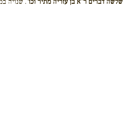
שלשה דברים ר"א בן עזריה מתיר וכו'
. שנויה במ