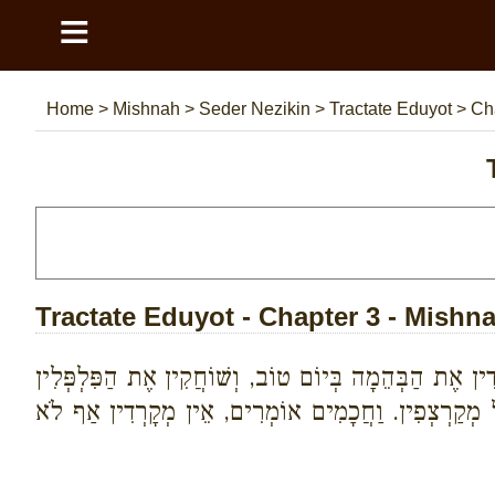
≡
Home
>
Mishnah
>
Seder Nezikin
>
Tractate Eduyot
>
Ch
Tractate Eduyot - Chapter 3 - Mishn
ְדִין אֶת הַבְּהֵמָה בְּיוֹם טוֹב, וְשׁוֹחֲקִין אֶת הַפִּלְפְּלִין
ָל מְקַרְצְפִין. וַחֲכָמִים אוֹמְרִים, אֵין מְקָרְדִין אַף לֹא