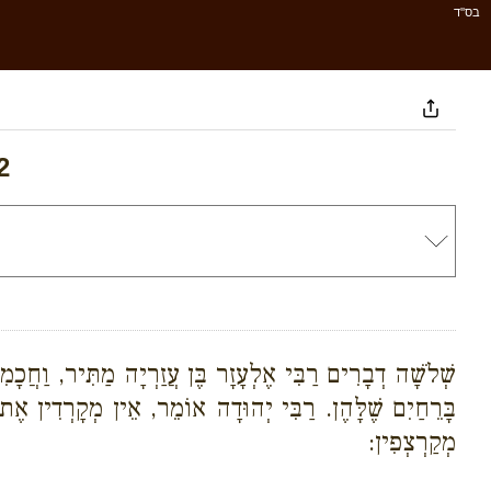
בס''ד
2
שְׁלֹשָׁה דְבָרִים רַבִּי אֶלְעָזָר בֶּן עֲזַרְיָה מַתִּיר, וַחֲכָמ
בָּרֵחַיִם שֶׁלָּהֶן. רַבִּי יְהוּדָה אוֹמֵר, אֵין מְקָרְדִין א
מְקַרְצְפִין: