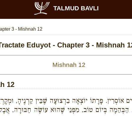
TALMUD BAVLI
apter 3 - Mishnah 12
Tractate Eduyot - Chapter 3 - Mishnah 1
ah 12
ִים אוֹסְרִין. פָּרָתוֹ יוֹצְאָה בִרְצוּעָה שֶׁבֵּין קַרְנֶיהָ, וּמְקָר
ֶת הַבְּהֵמָה בְּיוֹם טוֹב, מִפְּנֵי שֶׁהוּא עוֹשֶׂה חַבּוּרָה, אֲב