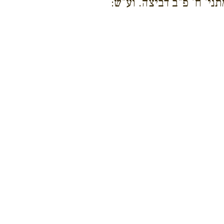
תני' ח' פ"ב דביצה. וע"ש: