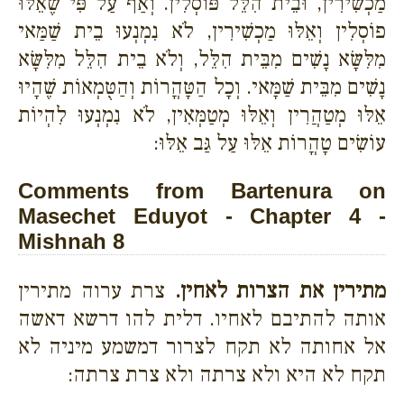
מַכְשִׁירִין, וּבֵית הִלֵּל פּוֹסְלִין. וְאַף עַל פִּי שֶׁאֵלּוּ
פוֹסְלִין וְאֵלּוּ מַכְשִׁירִין, לֹא נִמְנְעוּ בֵית שַׁמַּאי
מִלִּשָּׂא נָשִׁים מִבֵּית הִלֵּל, וְלֹא בֵית הִלֵּל מִלִּשָּׂא
נָשִׁים מִבֵּית שַׁמָּאי. וְכָל הַטָּהֳרוֹת וְהַטֻּמְאוֹת שֶׁהָיוּ
אֵלּוּ מְטַהֲרִין וְאֵלּוּ מְטַמְּאִין, לֹא נִמְנְעוּ לִהְיוֹת
עוֹשִׂים טָהֳרוֹת אֵלּוּ עַל גַּב אֵלּוּ:
Comments from Bartenura on
Masechet Eduyot - Chapter 4 -
Mishnah 8
מתירין את הצרות לאחין.
צרת ערוה מתירין
אותה להתיבם לאחיו. דלית להו דרשא דאשה
אל אחותה לא תקח לצרור דמשמע מיניה לא
תקח לא היא ולא צרתה ולא צרת צרתה: