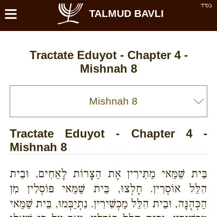
≡
בס''ד
TALMUD BAVLI
Tractate Eduyot - Chapter 4 -
Mishnah 8
Tractate Eduyot - Chapter 4 -
Mishnah 8
בֵּית שַׁמַּאי מַתִּירִין אֶת הַצָּרוֹת לָאַחִים, וּבֵית
הִלֵּל אוֹסְרִין. חָלְצוּ, בֵּית שַׁמַּאי פּוֹסְלִין מִן
הַכְּהֻנָּה, וּבֵית הִלֵּל מַכְשִׁירִין. נִתְיַבְּמוּ, בֵּית שַׁמַּאי