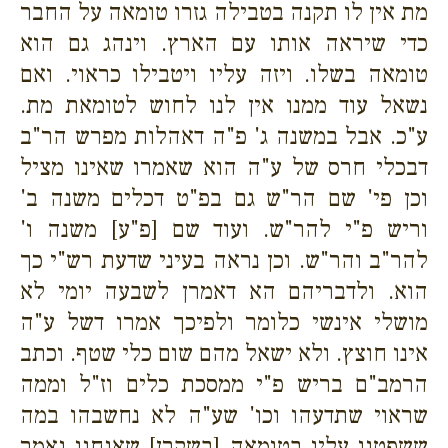
מת אין לו תקנה בטבילה גזרו טומאה על החבר
כדי שיראה אותו עם הארץ. וינהג גם הוא
טומאה בשלו. ויזה עליו ויטבילו כראוי. ואם
נשאל עוד ממנו אין לנו לחוש לטומאת מת.
ע"כ. אבל במשנה ג' פ"ה דאהלות מפרש הר"ב
דבכלי חרס של ע"ה הוא שאמרו שאינו מציל
וכן פי' שם הר"ש גם בפ"ט דכלים משנה ב'
וריש פ"י להר"ש. ועוד שם [פ"ע] משנה ו'
להר"ב והר"ש. וכן נראה בעיני שדעת רש"י כך
הוא. ולדבריהם הא דאמרן לשבעה יומי לא
מושלי אינשי כלומר ולפיכך אמרו דשל ע"ה
אינו חוצץ. ולא ישאל מהם שום כלי שטף. וכתב
הרמב"ם בריש פ"י ממסכת כלים וז"ל וממה
שראוי שתדעהו וכו' שע"ה לא נחשבהו במה
ששפטנו עליו בטומאה [בשקרן] שאנחנו נאמר