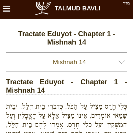
≡
בס''ד
TALMUD BAVLI
Tractate Eduyot - Chapter 1 -
Mishnah 14
Tractate Eduyot - Chapter 1 -
Mishnah 14
כְּלִי חֶרֶס מַצִּיל עַל הַכֹּל, כְּדִבְרֵי בֵית הִלֵּל. וּבֵית
שַׁמַּאי אוֹמְרִים, אֵינוֹ מַצִּיל אֶלָּא עַל הָאֳכָלִין וְעַל
הַמַּשְׁקִין וְעַל כְּלֵי חָרֶס. אָמְרוּ לָהֶם בֵּית הִלֵּל,