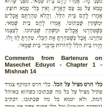
מִפְּנֵי מָה. אָמְרוּ לָהֶם בֵּית שַׁמַּאי, מִפְּנֵי שֶׁהוּא
טָמֵא עַל גַּב עַם הָאָרֶץ, וְאֵין כְּלִי טָמֵא חוֹצֵץ.
אָמְרוּ לָהֶם בֵּית הִלֵּל, וַהֲלֹא טִהַרְתֶּם אֳכָלִים
וּמַשְׁקִין שֶׁבְּתוֹכוֹ. אָמְרוּ לָהֶם בֵּית שַׁמַּאי,
כְּשֶׁטִּהַרְנוּ אֳכָלִים וּמַשְׁקִין שֶׁבְּתוֹכוֹ, לְעַצְמוֹ
טִהַרְנוּ. אֲבָל כְּשֶׁטִּהַרְתָּ אֶת הַכְּלִי, טִהַרְתָּ לְךָ וָלוֹ.
חָזְרוּ בֵית הִלֵּל לְהוֹרוֹת כְּדִבְרֵי בֵית שַׁמָּאי:
Comments from Bartenura on
Masechet Eduyot - Chapter 1 -
Mishnah 14
כלי חרס מציל על הכל.
כלי חרס המוקף צמיד
פתיל מציל על כל מה שבתוכו כשהוא באוהל
המת, ולא יטמא כל מה שבתוכו, דכתיב
(במדבר י״ט:ט״ו) וכל כלי פתוח אשר אין צמיד