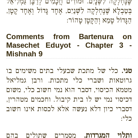
שֶׁנֶּחְלְקָה לִשְׁנָיִם. וּמוֹדִים חֲכָמִים לְרַבָּן גַּמְלִיאֵל
בְּטַבְלָא שֶׁנֶּחְלְקָה לִשְׁנַיִם, אֶחָד גָּדוֹל וְאֶחָד קָטָן,
הַגָּדוֹל טָמֵא וְהַקָּטָן טָהוֹר:
Comments from Bartenura on
Masechet Eduyot - Chapter 3 -
Mishnah 9
טני.
כלי של מתכת שבעלי בתים משימים בו
גרוטאות ושברי כלי מתכות. ורבן גמליאל
מטמא הכיסוי, דסבר הוא נמי חשוב כלי, משום
דכיסוי נמי יש לו בית קיבול. וחכמים מטהרין,
דסברי כיון דלא נעשה אלא לכסות אינו חשוב
כלי:
ותלוי המגרדות.
מסמרים שתולים בהם