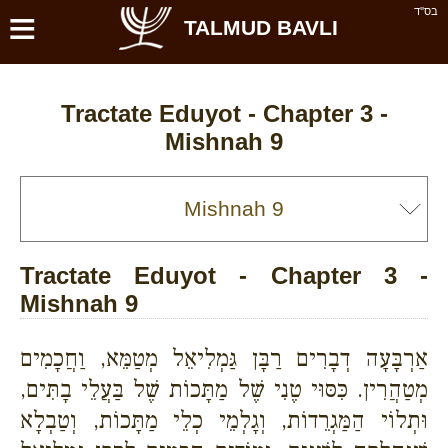
≡
בס''ד
TALMUD BAVLI
Tractate Eduyot - Chapter 3 -
Mishnah 9
Tractate Eduyot - Chapter 3 -
Mishnah 9
אַרְבָּעָה דְבָרִים רַבָּן גַּמְלִיאֵל מְטַמֵּא, וַחֲכָמִים
מְטַהֲרִין. כִּסּוּי טֶנִי שֶׁל מַתָּכוֹת שֶׁל בַּעֲלֵי בָתִּים,
וּתְלוֹי הַמַּגְרֵדוֹת, וְגָלְמֵי כְלֵי מַתָּכוֹת, וְטַבְלָא