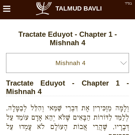
≡
בס''ד
TALMUD BAVLI
Tractate Eduyot - Chapter 1 -
Mishnah 4
Tractate Eduyot - Chapter 1 -
Mishnah 4
וְלָמָּה מַזְכִּירִין אֶת דִּבְרֵי שַׁמַּאי וְהִלֵּל לְבַטָּלָה,
לְלַמֵּד לַדּוֹרוֹת הַבָּאִים שֶׁלֹּא יְהֵא אָדָם עוֹמֵד עַל
דְּבָרָיו, שֶׁהֲרֵי אֲבוֹת הָעוֹלָם לֹא עָמְדוּ עַל