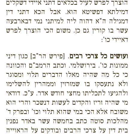
הוצרך לפרש לעיל בכלאים דתני איידי דשקלים
דמילתא דפשיטא הוא. אבל הכא דתני דין
דמגילה ה"א דהוה ליה למיתני נמי דבארבעה
עשר בו קורין גם כן. משום הכי הוצרך לפרש
דאיידי כו':
ועושים כל צרכי רבים
. [פירש הר"ב] כגון דיני
ממונות כו'. בירושלמי. וכתב הרמב"ם והכוונה
כי כל מה שהיה מאלו הדברים תלוי ומסוגר
ולא נתעסקו בו שמזרזין וממהרין להשלימו
ולהגיעו לתכליתו מחצי חודש אדר. ע"כ. דודאי
מי שהיה זריז והקדים לעשות דנשכר והרי הוא
משובח אלא הכי במי שהוא תלוי וכו' ובפרק ד'
מהלכות סוטה כתב בחמשה עשר באדר נפנין
בית דין על צרכי הרבים ובודקים על הראוייה