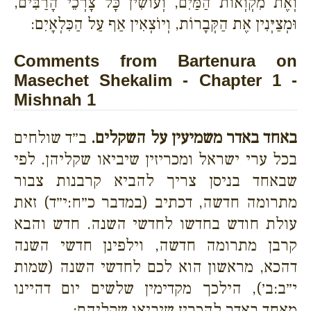
וְאֶת מִקְוְאוֹת הַמַּיִם, וְעוֹשִׂין כָּל צָרְכֵי הָרַבִּים,
וּמְצַיְּנִין אֶת הַקְּבָרוֹת, וְיוֹצְאִין אַף עַל הַכִּלְאָיִם:
Comments from Bartenura on
Masechet Shekalim - Chapter 1 -
Mishnah 1
באחד באדר משמיעין על השקלים.
ב״ד שולחים
בכל ערי ישראל ומכריזין שיביאו שקליהן. לפי
שבאחד בניסן צריך להביא קרבנות צבור
מתרומה חדשה, דכתיב (במדבר כ״ח:י״ד) זאת
עולת חודש בחדשו לחדשי השנה. חדש והבא
קרבן מתרומה חדשה, וילפינן חדשי השנה
דהכא, מראשון הוא לכם לחדשי השנה (שמות
י״ב:ב׳), הילכך מקדימין שלשים יום דהיינו
מאחד באדר להכריז שיביאו שקליהם: