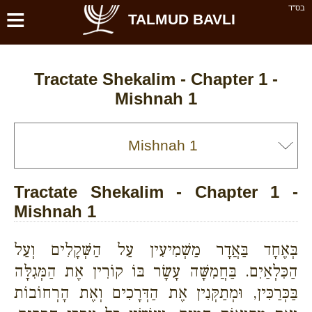
≡
בס''ד
TALMUD BAVLI
Tractate Shekalim - Chapter 1 -
Mishnah 1
Tractate Shekalim - Chapter 1 -
Mishnah 1
בְּאֶחָד בַּאֲדָר מַשְׁמִיעִין עַל הַשְּׁקָלִים וְעַל
הַכִּלְאַיִם. בַּחֲמִשָּׁה עָשָׂר בּוֹ קוֹרִין אֶת הַמְּגִלָּה
בַּכְּרַכִּין, וּמְתַקְּנִין אֶת הַדְּרָכִים וְאֶת הָרְחוֹבוֹת