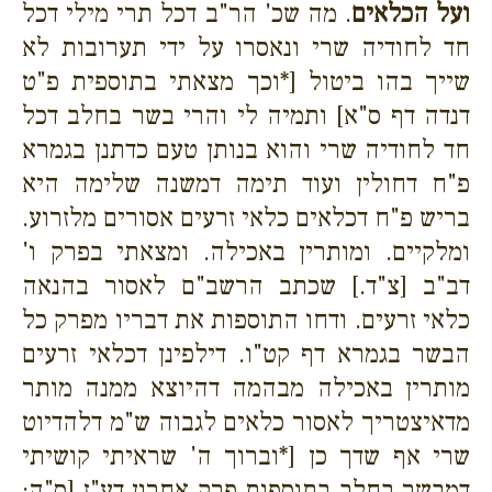
ועל הכלאים
. מה שכ' הר"ב דכל תרי מילי דכל
חד לחודיה שרי ונאסרו על ידי תערובות לא
שייך בהו ביטול [*וכך מצאתי בתוספית פ"ט
דנדה דף ס"א] ותמיה לי והרי בשר בחלב דכל
חד לחודיה שרי והוא בנותן טעם כדתנן בגמרא
פ"ח דחולין ועוד
תימה דמשנה שלימה היא
בריש פ"ח דכלאים כלאי זרעים אסורים מלזרוע.
ומלקיים. ומותרין באכילה. ומצאתי בפרק ו'
דב"ב [צ"ד.] שכתב הרשב"ם לאסור בהנאה
כלאי זרעים. ודחו התוספות את דבריו מפרק כל
הבשר בגמרא דף קט"ו. דילפינן דכלאי זרעים
מותרין באכילה מבהמה דהיוצא ממנה מותר
מדאיצטריך לאסור כלאים לגבוה ש"מ דלהדיוט
שרי אף שדך כן [*וברוך ה' שראיתי קושיתי
דמבשר בחלב בתוספות פרק אחרון דע"ז [ס"ה: