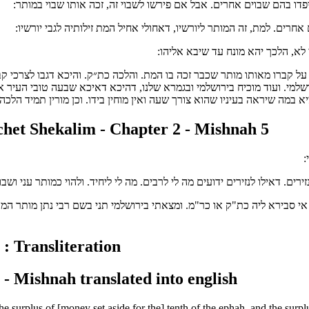
פדו בהם שבוים אחרים. אבל אם פירשו לשבוי זה, זכה אותו שבוי במותר
רים. למת, זה המותר ליורשיו, דאחולי אחיל המת זילותיה לגבי יורשיו
י לא, הלכך יהא מונח עד שיבא אליהו
על קברו מאותו מותר שכבר זכה בו המת. והלכה כת״ק. והיכא דגבו לצרכי קב
ושלמי. ועוד מוכיח בירושלמי ובגמרא שלנו, דהיכא דאיכא שבעה טובי העיר או
ציא במה שיראה בעיניו שהוא צורך שעה ואין מוחין בידו. וכן מורין תמיד הל
et Shekalim - Chapter 2 - Mishnah 5
.
ם. דאילו לנזירים ידועים מה לי לרבים. מה לי ליחיד. ולהוי כמותר עני ושבוי 
סבירא ליה כת"ק או כר"מ. ומצאתי בירושלמי תני בשם רבי נתן מותר המת יבנה 
: Transliteration
- Mishnah translated into english
e surplus of [money set aside for the] tenth of the ephah, and the surplu