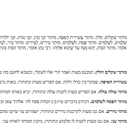
מוֹתַר שְׁקָלִים, חֻלִּין. מוֹתַר עֲשִׂירִית הָאֵפָה, מוֹתַר קִנֵּי זָבִין, קִנֵּי זָבוֹת, קִנֵּי יוֹל
שְׁלָמִים, לַשְּׁלָמִים. מוֹתַר פֶּסַח, לַשְּׁלָמִים. מוֹתַר נְזִירִים, לַנְּזִירִים. מוֹתַר נָזִיר, לַנְּ
אוֹמֵר, מוֹתַר הַמֵּת, יְהֵא מֻנָּח עַד שֶׁיָּבֹא אֵלִיָּהוּ. רַבִּי נָתָן אוֹמֵר, מוֹתַר הַמֵּת בּוֹנִי:
מותר שקלים חולין.
המכנס מעות ואמר הרי אלו לשקלי, וכשבא לחשב מה ש:
עשירית האיפה.
שמקריבין בדלי דלות. אם הפריש מעות ונתותרו, באות נ:
מותר עולה עולה.
אם הפריש מעות לקנות עולה ונתותרו, יביא באותו המות:
מותר הפסח לשלמים.
דכתיב (דברים ט״ז:ב׳) וזבחת פסח לה׳ אלהיך צאן ו:
מותר נזירים.
אם גבו מעות לקרבנות נזירים ונתותרו, ישמרום עד שיקנו מהם:
מותר עני.
אם גבו מעות לקנות לו מלבוש ונתותרו, נותנין המותר לאותו עני: