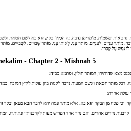
ְדוֹת, וְחַטָאוֹת וַאֲשָׁמוֹת, מוֹתְרֵיהֶן נְדָבָה. זֶה הַכְּלָל, כָּל שֶׁהוּא בָּא לְשֵׁם חַטָאת וּלְ
דָבָה. מוֹתַר עֲנִיִּים, לָעֲנִיִּים. מוֹתַר עָנִי, לְאוֹתוֹ עָנִי. מוֹתַר שְׁבוּיִים, לַשְּׁבוּיִים. מוֹתַ
ן לוֹ נֶפֶשׁ עַל קִבְרוֹ
ekalim - Chapter 2 - Mishnah 5
כנס מצא שהותירו, המותר חולין. וסתמא כב״ה
דבה, דכל מותר חטאת ואשם המעות נדבה לקנות בהן עולות לקיץ המזבח, כמ
ר עולה אחרת
בקר, וכי פסח מן הבקר הוא בא, אלא מותר פסח יהא לדבר הבא מצאן ובקר וה
 קרבנות נזירים אחרים. ואם נזיר אחד הפריש מעות לקרבנותיו ונתותרו, המ