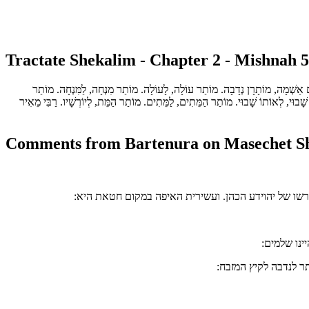
Tractate Shekalim - Chapter 2 - Mishnah 5
שֵׁם אַשְׁמָה, מוֹתָרָן נְדָבָה. מוֹתַר עוֹלָה, לָעוֹלָה. מוֹתַר מִנְחָה, לַמִּנְחָה. מוֹתַר
ר שָׁבוּי, לְאוֹתוֹ שָׁבוּי. מוֹתַר הַמֵּתִים, לַמֵּתִים. מוֹתַר הַמֵּת, לְיוֹרְשָׁיו. רַבִּי מֵאִיר
Comments from Bartenura on Masechet Sh
דרשו של יהוידע הכהן. ועשירית האיפה במקום חטאת היא
יינו שלמים
ותר לנדבה לקיץ המזבח