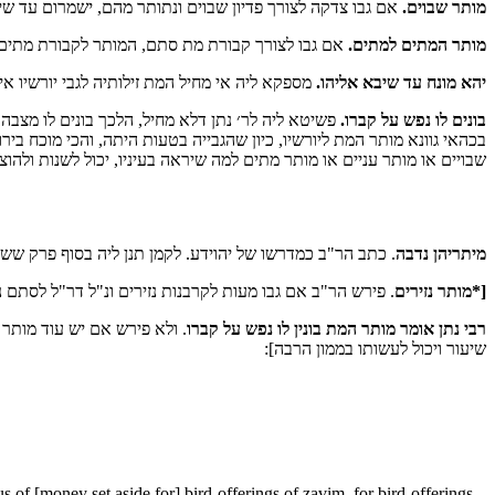
מותר שבוים.
אם גבו צדקה לצורך פדיון שבוים ונתותר מהם, ישמרום עד שי:
מותר המתים למתים.
אם גבו לצורך קבורת מת סתם, המותר לקבורת מתים אח:
יהא מונח עד שיבא אליהו.
מספקא ליה אי מחיל המת זילותיה לגבי יורשיו א:
בונים לו נפש על קברו.
פשיטא ליה לר׳ נתן דלא מחיל, הלכך בונים לו מצבה 
בכהאי גוונא מותר המת ליורשיו, כיון שהגבייה בטעות היתה, והכי מוכח ביר
שבויים או מותר עניים או מותר מתים למה שיראה בעיניו, יכול לשנות ולהו:
מיתריהן נדבה
 כתב הר"ב כמדרשו של יהוידע. לקמן תנן ליה בסוף פרק ששי:
[*מותר נזירים
פירש הר"ב אם גבו מעות לקרבנות נזירים ונ"ל דר"ל לסתם נזירי:
רבי נתן אומר מותר המת בונין לו נפש על קברו
ולא פירש אם יש עוד מותר אי 
שיעור ויכול לעשותו בממון הרבה]:
s of [money set aside for] bird-offerings of zavim, for bird-offerings