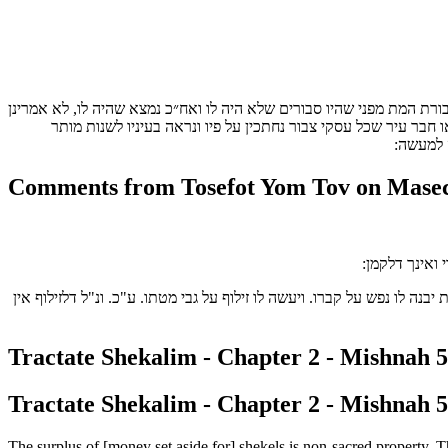
ורת המת מפני שהיו סבורים שלא היה לו ואח״כ נמצא שהיה לו, לא אמרינן
 חבר עיר שכל עסקי צבור נחתכין על פיו ונראה בעיניו לשנות מותר
כה למעשה
Comments from Tosefot Yom Tov on Masech
. ואינך דלקמן
. לו נפש על קברו. ויעשה לו זילוף על גבי מטתו. ע"כ. ונ"ל דלזילוף אין
Tractate Shekalim - Chapter 2 - Mishnah 5 
Tractate Shekalim - Chapter 2 - Mishnah 5 
The surplus of [money set aside for] shekels is non-sacred property. Th