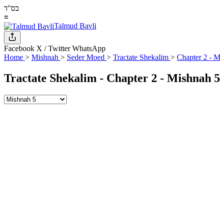
בס''ד
≡
Talmud Bavli
Facebook
X / Twitter
WhatsApp
Home
>
Mishnah
>
Seder Moed
>
Tractate Shekalim
>
Chapter 2 - M
Tractate Shekalim - Chapter 2 - Mishnah 5