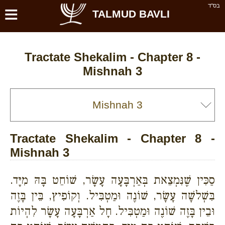
≡
בס''ד
TALMUD BAVLI
Tractate Shekalim - Chapter 8 -
Mishnah 3
Tractate Shekalim - Chapter 8 -
Mishnah 3
סַכִּין שֶׁנִּמְצֵאת בְּאַרְבָּעָה עָשָׂר, שׁוֹחֵט בָּהּ מִיָּד.
בִּשְׁלשָׁה עָשָׂר, שׁוֹנֶה וּמַטְבִּיל. וְקוֹפִיץ, בֵּין בָּזֶה
וּבֵין בָּזֶה שׁוֹנֶה וּמַטְבִּיל. חָל אַרְבָּעָה עָשָׂר לִהְיוֹת