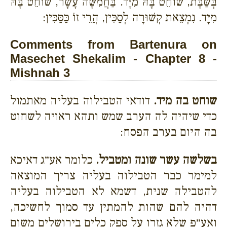
בְּשַׁבָּת, שׁוֹחֵט בָּהּ מִיָּד. בַּחֲמִשָּׁה עָשָׂר, שׁוֹחֵט בָּהּ
מִיָּד. נִמְצֵאת קְשׁוּרָה לְסַכִּין, הֲרֵי זוֹ כַּסַּכִּין:
Comments from Bartenura on
Masechet Shekalim - Chapter 8 -
Mishnah 3
שוחט בה מיד.
דודאי הטבילוה בעליה מאתמול
כדי שיהיה לה הערב שמש ותהא ראויה לשחוט
בה היום בערב הפסח:
בשלשה עשר שונה ומטביל.
כלומר אע״ג דאיכא
למימר כבר הטבילוה בעליה צריך המוצאה
להטבילה שנית, דשמא לא הטבילוה בעליה
דהיה להם שהות להמתין עד סמוך לחשיכה,
ואע״פ שלא גזרו על ספק כלים בירושלים משום