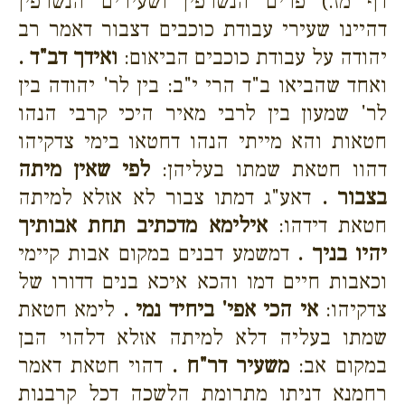
דף מז.) פרים הנשרפין ושעירים הנשרפין
דהיינו שעירי עבודת כוכבים דצבור דאמר רב
יהודה על עבודת כוכבים הביאום:
ואידך דב"ד .
ואחד שהביאו ב"ד הרי י"ב: בין לר' יהודה בין
לר' שמעון בין לרבי מאיר היכי קרבי הנהו
חטאות והא מייתי הנהו דחטאו בימי צדקיהו
דהוו חטאת שמתו בעליהן:
לפי שאין מיתה
בצבור .
דאע"ג דמתו צבור לא אזלא למיתה
חטאת דידהו:
אילימא מדכתיב תחת אבותיך
יהיו בניך .
דמשמע דבנים במקום אבות קיימי
וכאבות חיים דמו והכא איכא בנים דדורו של
צדקיהו:
אי הכי אפי' ביחיד נמי .
לימא חטאת
שמתו בעליה דלא למיתה אזלא דלהוי הבן
במקום אב:
משעיר דר"ח .
דהוי חטאת דאמר
רחמנא דניתו מתרומת הלשכה דכל קרבנות