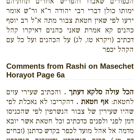
הכפורים שאבדו והפריש אחרים תחתיהם
ימותו כולן דברי רבי יהודה ר"א ור"ש אומר
ירעו לפי שאין חטאת צבור מתה א"ל רב יוסף
כהנים קא אמרת שאני כהנים דאיקרו קהל
דכתיב (ויקרא טז, לג) על הכהנים ועל כל עם
הקהל יכפר
Comments from Rashi on Masechet
Horayot Page 6a
הכל עולה סלקא דעתך .
והכתיב שעירי עזים
לחטאת:
אף חטאת .
דהקריבו לא נאכלת לפי
שהיו שעירין של צבור הנשרפין לפי שהכניסו
דמן לפני ולפנים כדכתיב וכל חטאת אשר יובא
מדמה אל אהל מועד לכפר בקדש כדתנן (זבחים