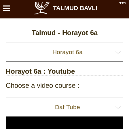
≡
בס''ד
TALMUD BAVLI
Talmud -
Horayot 6a
Horayot 6a
: Youtube
Choose a video course :