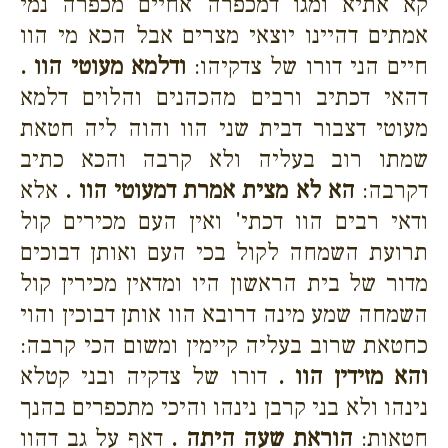
קא אתיא ומגו דמכפרה אחיים מכפרה נמי
אמתים דהיינו יוצאי מצרים אבל הכא מי הוו
חיים הני דורו של צדקיהו:
ודלמא מעוטי הוו .
דהאי דכתיב ורבים מהכהנים והלוים דלמא
מעוטי דצבור דבית שני הוו והוה ליה חטאת
שמתו רוב בעליה ולא קרבה והכא כתיב
דקרבה:
הא לא מצית אמרת דמעוטי הוו .
אלא
ודאי רבים הוו דכתי' ואין העם מכירים קול
תרועת השמחה לקול בכי העם ואותן דבוכים
מדור של בית הראשון היו ומדאין מכירין קול
השמחה שמע מינה דרובא הוו אותן דבוכין והוי
כחטאת שרוב בעליה קיימין ומשום הכי קרבה:
והא מזידין הוו .
דורו של צדקיה ובני קטלא
נינהו ולא בני קרבן נינהו והיכי מתכפרים בהנך
חטאות:
הוראת שעה היתה .
דאף על גב דהוו