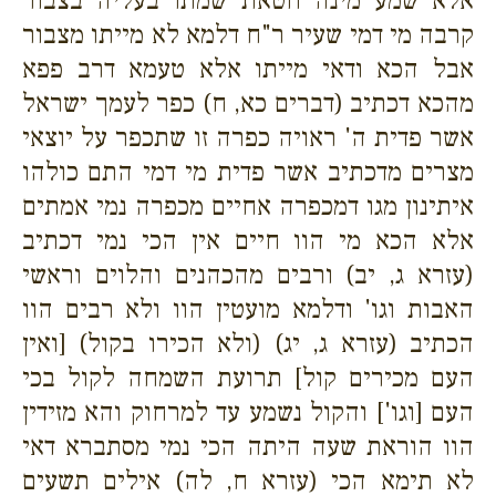
אלא שמע מינה חטאת שמתו בעליה בצבור
קרבה מי דמי שעיר ר"ח דלמא לא מייתו מצבור
אבל הכא ודאי מייתו אלא טעמא דרב פפא
מהכא דכתיב (דברים כא, ח) כפר לעמך ישראל
אשר פדית ה' ראויה כפרה זו שתכפר על יוצאי
מצרים מדכתיב אשר פדית מי דמי התם כולהו
איתינון מגו דמכפרה אחיים מכפרה נמי אמתים
אלא הכא מי הוו חיים אין הכי נמי דכתיב
(עזרא ג, יב) ורבים מהכהנים והלוים וראשי
האבות וגו' ודלמא מועטין הוו ולא רבים הוו
הכתיב (עזרא ג, יג) (ולא הכירו בקול) [ואין
העם מכירים קול] תרועת השמחה לקול בכי
העם [וגו'] והקול נשמע עד למרחוק והא מזידין
הוו הוראת שעה היתה הכי נמי מסתברא דאי
לא תימא הכי (עזרא ח, לה) אילים תשעים