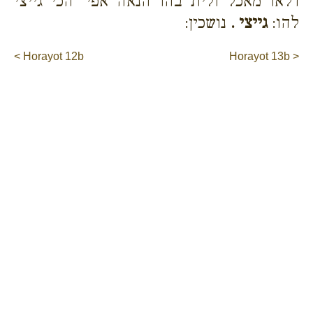
דלאו מאכל ולית בהו הנאה אפי' הכי גייצי
להו:
גייצי .
נושכין:
< Horayot 12b
Horayot 13b >