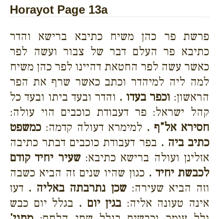
Horayot Page 13a
פרשת פר כהן משיח כתיבא ברישא והדר
כתיבא פר העלם דבר של צבור ועשה לפר
כאשר עשה לפר החטאת דהיינו לפר כהן משיח
למה ליה למיהדר וכתב כאשר שרף את הפר
הראשון:
וכפר בעדו .
והדר ובעד ביתו ובעד כל
קהל ישראל: פר דעבודת כוכבים הוי עולה:
חסירא אל"ף .
למימרא דעולה קדמה:
כמשפט
כתיב ביה .
בפר דעבודת כוכבים דבתר כתיבה
אזלינן ועולה ברישא כתיבא:
שעיר יחיד קודם
לכבשת יחיד .
כגון שהיו שנים זה הביא כשבה
וזה הביא שעירה:
שכן נתרבתה באליה .
דעז
אינה טעונה אליה:
בגין יום .
בגלל יום כבש
גלל עומר וכבשים בגלל שתי הלחם:
מתני'