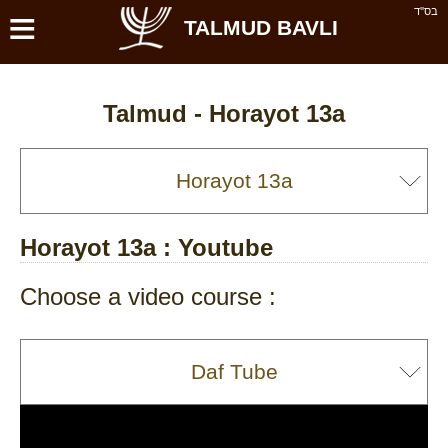
≡
בס''ד
TALMUD BAVLI
Talmud -
Horayot 13a
Horayot 13a
: Youtube
Choose a video course :