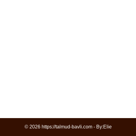
© 2026 https://talmud-bavli.com - By:
Elie