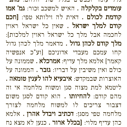
עומדים בקלקלה .
האיש למשכב זכור:
גמ' אמו
קודמת לכולם .
דאית לה זילותא טפי:
[חכם
קודם למלך ישראל .
שאין כל ישראל ראוין
לחכמה אבל מלך כל ישראל ראוין למלכות]:
מלך קודם לכהן גדול .
מדאמר מלך לכהן גדול
קחו עמכם מעבדי אדוניכם [וע"כ אנפשיה
קאמר] אלמא מלך עדיף:
אמרכלא .
שממונה על
כולם ואין משיבין על דבריו:
גזבר .
הממונה על
האוצרות שבמקדש:
איבעיא להו לענין טומאה .
ליטמא למת מצוה סגן ומשוח מלחמה אי זה
מהם קודם:
להחיותו .
הוא קודם לסגן משום
דצבור צריכים לו למשוח מלחמה לצורך
מלחמה טפי מסגן:
דכתיב ויבדל אהרן .
אלמא
כהן עדיף מלוי:
[בכלל ארור .
כנען לא מצא נח