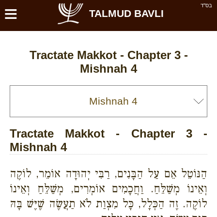
≡
בס''ד
TALMUD BAVLI
Tractate Makkot - Chapter 3 -
Mishnah 4
Tractate Makkot - Chapter 3 -
Mishnah 4
הַנּוֹטֵל אֵם עַל הַבָּנִים, רַבִּי יְהוּדָה אוֹמֵר, לוֹקֶה
וְאֵינוֹ מְשַׁלֵּחַ. וַחֲכָמִים אוֹמְרִים, מְשַׁלֵּחַ וְאֵינוֹ
לוֹקֶה. זֶה הַכְּלָל, כָּל מִצְוַת לֹא תַעֲשֶׂה שֶׁיֶּשׁ בָּהּ