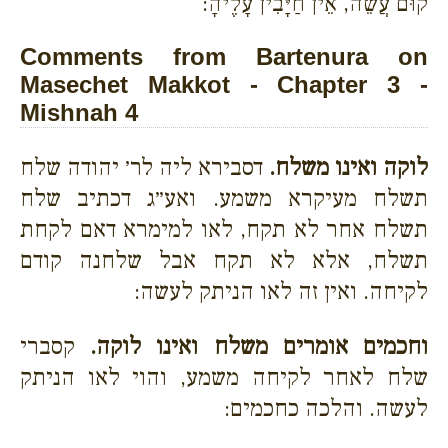
קוּם עֲשֵׂה, אֵין חַיָּבִין עָלֶיהָ:
Comments from Bartenura on
Masechet Makkot - Chapter 3 -
Mishnah 4
לוקה ואינו משלח.
דסבירא ליה לר׳ יהודה שלח
תשלח מעיקרא משמע. ואע״ג דכתיב שלח
תשלח אחר לא תקח, לאו למימרא דאם לקחת
תשלח, אלא לא תקח אבל שלחנה קודם
לקיחה. ואין זה לאו הניתק לעשה:
וחכמים אומרים משלח ואינו לוקה.
קסברי
שלח לאחר לקיחה משמע, והוי לאו הניתק
לעשה. והלכה כחכמים: