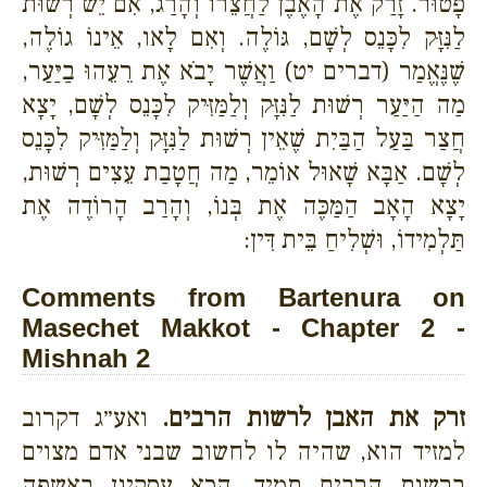
פָטוּר. זָרַק אֶת הָאֶבֶן לַחֲצֵרוֹ וְהָרַג, אִם יֵשׁ רְשׁוּת
לַנִּזָּק לִכָּנֵס לְשָׁם, גּוֹלֶה. וְאִם לָאו, אֵינוֹ גוֹלֶה,
שֶׁנֶּאֱמַר (דברים יט) וַאֲשֶׁר יָבֹא אֶת רֵעֵהוּ בַיַּעַר,
מַה הַיַּעַר רְשׁוּת לַנִּזָּק וְלַמַּזִּיק לִכָּנֵס לְשָׁם, יָצָא
חֲצַר בַּעַל הַבַּיִת שֶׁאֵין רְשׁוּת לַנִּזָּק וְלַמַּזִּיק לִכָּנֵס
לְשָׁם. אַבָּא שָׁאוּל אוֹמֵר, מַה חֲטָבַת עֵצִים רְשׁוּת,
יָצָא הָאָב הַמַּכֶּה אֶת בְּנוֹ, וְהָרַב הָרוֹדֶה אֶת
תַּלְמִידוֹ, וּשְׁלִיחַ בֵּית דִּין:
Comments from Bartenura on
Masechet Makkot - Chapter 2 -
Mishnah 2
זרק את האבן לרשות הרבים.
ואע״ג דקרוב
למזיד הוא, שהיה לו לחשוב שבני אדם מצוים
ברשות הרבים תמיד, הכא עסקינן באשפה