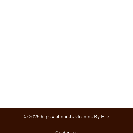
© 2026 https://talmud-bavli.com - By:
Elie
Contact us