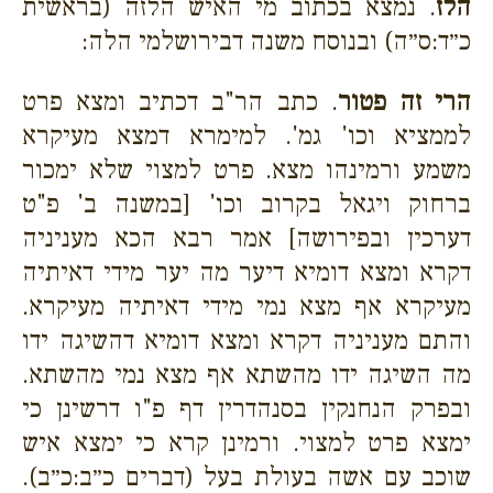
הלז
. נמצא בכתוב מי האיש הלזה (בראשית
כ״ד:ס״ה) ובנוסח משנה דבירושלמי הלה:
הרי זה פטור
. כתב הר"ב דכתיב ומצא פרט
לממציא וכו' גמ'. למימרא דמצא מעיקרא
משמע ורמינהו מצא. פרט למצוי שלא ימכור
ברחוק ויגאל בקרוב וכו' [במשנה ב' פ"ט
דערכין ובפירושה] אמר רבא הכא מעניניה
דקרא ומצא דומיא דיער מה יער מידי דאיתיה
מעיקרא אף מצא נמי מידי דאיתיה מעיקרא.
והתם מעניניה דקרא ומצא דומיא דהשיגה ידו
מה השיגה ידו מהשתא אף מצא נמי מהשתא.
ובפרק הנחנקין בסנהדרין דף פ"ו דרשינן כי
ימצא פרט למצוי. ורמינן קרא כי ימצא איש
שוכב עם אשה בעולת בעל (דברים כ״ב:כ״ב).