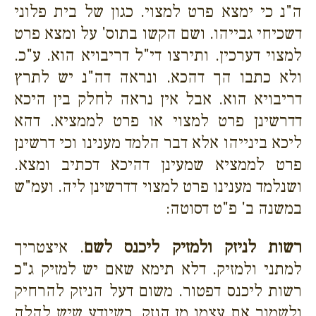
ה"נ כי ימצא פרט למצוי. כגון של בית פלוני
דשכיחי גבייהו. ושם הקשו בתוס' על ומצא פרט
למצוי דערכין. ותירצו די"ל דריבויא הוא. ע"כ.
ולא כתבו הך דהכא. ונראה דה"נ יש לתרץ
דריבויא הוא. אבל אין נראה לחלק בין היכא
דדרשינן פרט למצוי או פרט לממציא. דהא
ליכא בינייהו אלא דבר הלמד מענינו וכי דרשינן
פרט לממציא שמעינן דהיכא דכתיב ומצא.
ושנלמד מענינו פרט למצוי דדרשינן ליה. ועמ"ש
במשנה ב' פ"ט דסוטה:
רשות לניזק ולמזיק ליכנס לשם
. איצטריך
למתני ולמזיק. דלא תימא שאם יש למזיק ג"כ
רשות ליכנס דפטור. משום דעל הניזק להרחיק
ולשמור את עצמו מן הנזק. כשיודע שיש להלה