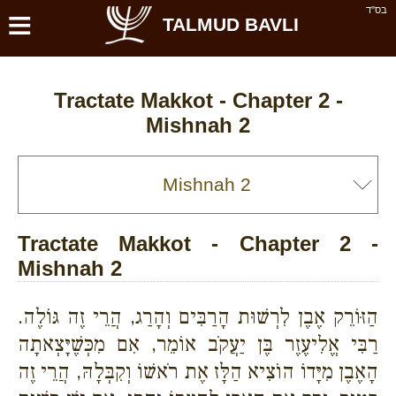
≡
בס''ד
TALMUD BAVLI
Tractate Makkot - Chapter 2 -
Mishnah 2
Tractate Makkot - Chapter 2 -
Mishnah 2
הַזּוֹרֵק אֶבֶן לִרְשׁוּת הָרַבִּים וְהָרַג, הֲרֵי זֶה גּוֹלֶה.
רַבִּי אֱלִיעֶזֶר בֶּן יַעֲקֹב אוֹמֵר, אִם מִכְּשֶׁיָּצְאתָה
הָאֶבֶן מִיָּדוֹ הוֹצִיא הַלָּז אֶת רֹאשׁוֹ וְקִבְּלָהּ, הֲרֵי זֶה