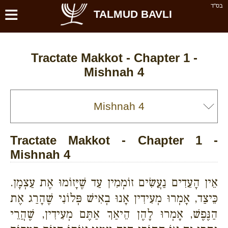
≡
בס''ד
TALMUD BAVLI
Tractate Makkot - Chapter 1 -
Mishnah 4
Tractate Makkot - Chapter 1 -
Mishnah 4
אֵין הָעֵדִים נַעֲשִׂים זוֹמְמִין עַד שֶׁיָּזוֹמוּ אֶת עַצְמָן.
כֵּיצַד, אָמְרוּ מְעִידִין אָנוּ בְאִישׁ פְּלוֹנִי שֶׁהָרַג אֶת
הַנֶּפֶשׁ, אָמְרוּ לָהֶן הֵיאַךְ אַתֶּם מְעִידִין, שֶׁהֲרֵי