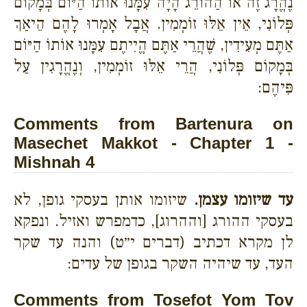
נֶהֱרָג זֶה אוֹ הַהוֹרֵג הָיָה עִמָּנוּ אוֹתוֹ הַיּוֹם בְּמָקוֹם
פְּלוֹנִי, אֵין אֵלּוּ זוֹמְמִין. אֲבָל אָמְרוּ לָהֶם הֵיאַךְ
אַתֶּם מְעִידִין, שֶׁהֲרֵי אַתֶּם הֱיִיתֶם עִמָּנוּ אוֹתוֹ הַיּוֹם
בְּמָקוֹם פְּלוֹנִי, הֲרֵי אֵלּוּ זוֹמְמִין, וְנֶהֱרָגִין עַל
פִּיהֶם:
Comments from Bartenura on
Masechet Makkot - Chapter 1 -
Mishnah 4
עד שיזומו עצמן.
שיזומו אותן בעסקי גופן, לא
בעסקי ההורג [וההרוג], כדמפרש ואזיל. ונפקא
לן מקרא דכתיב (דברים י״ט) והנה עד שקר
העד, עד שיהיה השקר בגופן של עדים:
Comments from Tosefot Yom Tov