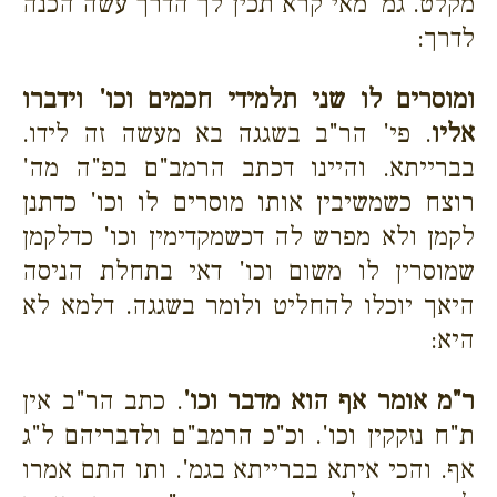
מקלט. גמ' מאי קרא תכין לך הדרך עשה הכנה
לדרך:
ומוסרים לו שני תלמידי חכמים וכו' וידברו
אליו
. פי' הר"ב בשגגה בא מעשה זה לידו.
בברייתא. והיינו דכתב הרמב"ם בפ"ה מה'
רוצח כשמשיבין אותו מוסרים לו וכו' כדתנן
לקמן ולא מפרש לה דכשמקדימין וכו' כדלקמן
שמוסרין לו משום וכו' דאי בתחלת הניסה
היאך יוכלו להחליט ולומר בשגגה. דלמא לא
היא:
ר"מ אומר אף הוא מדבר וכו'
. כתב הר"ב אין
ת"ח נזקקין וכו'. וכ"כ הרמב"ם ולדבריהם ל"ג
אף. והכי איתא בברייתא בגמ'. ותו התם אמרו