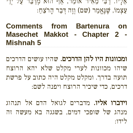
אֵלָיו. רַבִּי מֵאִיר אוֹמֵר, אַף הוּא מְדַבֵּר עַל יְדֵי
עַצְמוֹ, שֶׁנֶּאֱמַר (שם) וְזֶה דְּבַר הָרֹצֵחַ:
Comments from Bartenura on
Masechet Makkot - Chapter 2 -
Mishnah 5
ומכוונות היו להן הדרכים.
שהיו עושים הדרכים
שיהו מכוונות לערי מקלט שלא יהא הרוצח
תועה בדרך. ומקלט מקלט היה כתוב על פרשת
דרכים, כדי שיכיר הרוצח ויפנה לשם:
וידברו אליו.
מדברים לגואל הדם אל תנהוג
מנהג של שופכי דמים, בשגגה בא מעשה זה
לידו: