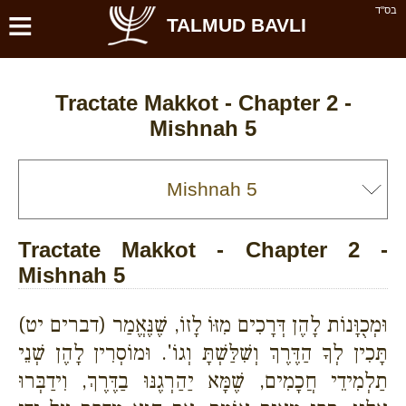
≡
בס''ד
TALMUD BAVLI
Tractate Makkot - Chapter 2 -
Mishnah 5
Tractate Makkot - Chapter 2 -
Mishnah 5
וּמְכֻוָּנוֹת לָהֶן דְּרָכִים מִזּוֹ לָזוֹ, שֶׁנֶּאֱמַר (דברים יט)
תָּכִין לְךָ הַדֶּרֶךְ וְשִׁלַּשְׁתָּ וְגוֹ'. וּמוֹסְרִין לָהֶן שְׁנֵי
תַלְמִידֵי חֲכָמִים, שֶׁמָּא יַהַרְגֶנּוּ בַדֶּרֶךְ, וִידַבְּרוּ