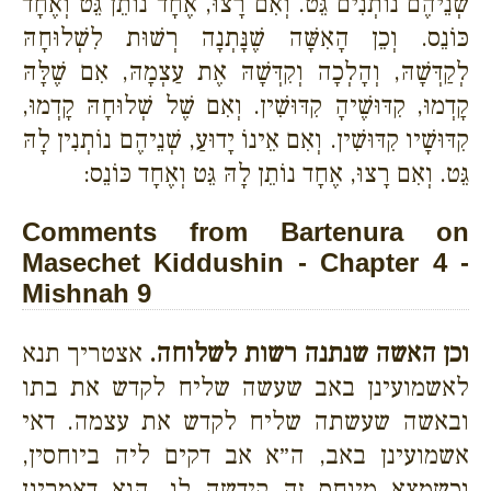
שְׁנֵיהֶם נוֹתְנִים גֵּט. וְאִם רָצוּ, אֶחָד נוֹתֵן גֵּט וְאֶחָד
כּוֹנֵס. וְכֵן הָאִשָּׁה שֶׁנָּתְנָה רְשׁוּת לִשְׁלוּחָהּ
לְקַדְּשָׁהּ, וְהָלְכָה וְקִדְּשָׁהּ אֶת עַצְמָהּ, אִם שֶׁלָּהּ
קָדְמוּ, קִדּוּשֶׁיהָ קִדּוּשִׁין. וְאִם שֶׁל שְׁלוּחָהּ קָדְמוּ,
קִדּוּשָׁיו קִדּוּשִׁין. וְאִם אֵינוֹ יָדוּעַ, שְׁנֵיהֶם נוֹתְנִין לָהּ
גֵּט. וְאִם רָצוּ, אֶחָד נוֹתֵן לָהּ גֵּט וְאֶחָד כּוֹנֵס:
Comments from Bartenura on
Masechet Kiddushin - Chapter 4 -
Mishnah 9
וכן האשה שנתנה רשות לשלוחה.
אצטריך תנא
לאשמועינן באב שעשה שליח לקדש את בתו
ובאשה שעשתה שליח לקדש את עצמה. דאי
אשמועינן באב, ה״א אב דקים ליה ביוחסין,
וכשמצא מיוחס זה קידשה לו, הוא דאמרינן