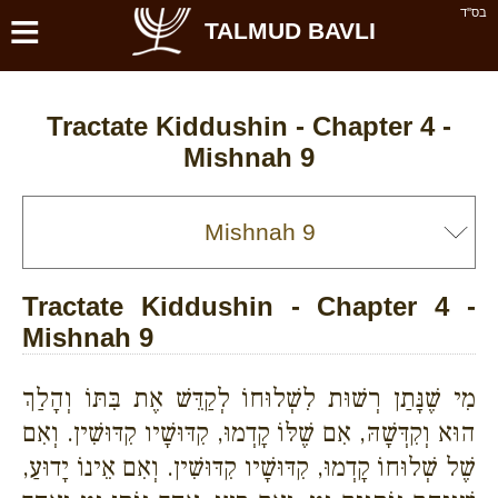
≡
בס''ד
TALMUD BAVLI
Tractate Kiddushin - Chapter 4 -
Mishnah 9
Tractate Kiddushin - Chapter 4 -
Mishnah 9
מִי שֶׁנָּתַן רְשׁוּת לִשְׁלוּחוֹ לְקַדֵּשׁ אֶת בִּתּוֹ וְהָלַךְ
הוּא וְקִדְּשָׁהּ, אִם שֶׁלּוֹ קָדְמוּ, קִדּוּשָׁיו קִדּוּשִׁין. וְאִם
שֶׁל שְׁלוּחוֹ קָדְמוּ, קִדּוּשָׁיו קִדּוּשִׁין. וְאִם אֵינוֹ יָדוּעַ,