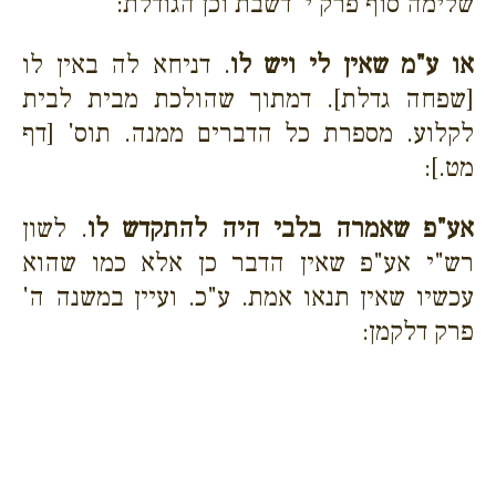
שלימה סוף פרק י' דשבת וכן הגודלת:
או ע"מ שאין לי ויש לו
. דניחא לה באין לו
[שפחה גדלת]. דמתוך שהולכת מבית לבית
לקלוע. מספרת כל הדברים ממנה. תוס' [דף
מט.]:
אע"פ שאמרה בלבי היה להתקדש לו
. לשון
רש"י אע"פ שאין הדבר כן אלא כמו שהוא
עכשיו שאין תנאו אמת. ע"כ. ועיין במשנה ה'
פרק דלקמן: