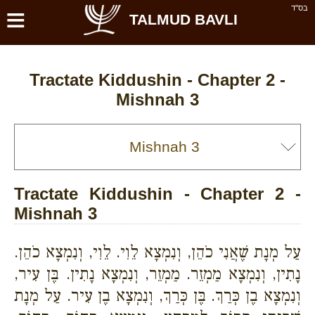
≡
בס''ד
TALMUD BAVLI
Tractate Kiddushin - Chapter 2 -
Mishnah 3
Tractate Kiddushin - Chapter 2 -
Mishnah 3
עַל מְנָת שֶׁאֲנִי כֹהֵן, וְנִמְצָא לֵוִי. לֵוִי, וְנִמְצָא כֹהֵן.
נָתִין, וְנִמְצָא מַמְזֵר. מַמְזֵר, וְנִמְצָא נָתִין. בֶּן עִיר,
וְנִמְצָא בֶן כְּרַךְ. בֶּן כְּרַךְ, וְנִמְצָא בֶן עִיר. עַל מְנָת