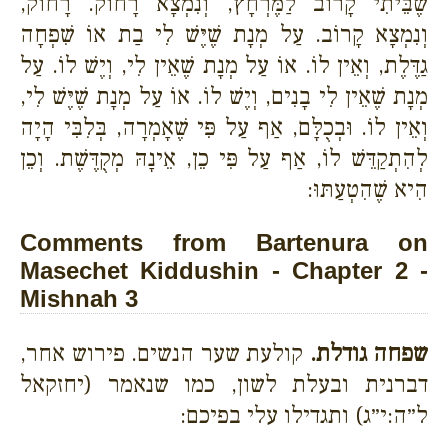
שֶׁבֵּיתִי קָרוֹב לַמֶּרְחָץ, וְנִמְצָא רָחוֹק. רָחוֹק,
וְנִמְצָא קָרוֹב. עַל מְנָת שֶׁיֶּשׁ לִי בַת אוֹ שִׁפְחָה
גַדֶּלֶת, וְאֵין לוֹ. אוֹ עַל מְנָת שֶׁאֵין לִי, וְיֶשׁ לוֹ. עַל
מְנָת שֶׁאֵין לִי בָנִים, וְיֶשׁ לוֹ. אוֹ עַל מְנָת שֶׁיֶּשׁ לִי,
וְאֵין לוֹ. וּבְכֻלָּם, אַף עַל פִּי שֶׁאָמְרָה, בְּלִבִּי הָיָה
לְהִתְקַדֵּשׁ לוֹ, אַף עַל פִּי כֵן, אֵינָהּ מְקֻדֶּשֶׁת. וְכֵן
הִיא שֶׁהִטְעַתּוּ:
Comments from Bartenura on
Masechet Kiddushin - Chapter 2 -
Mishnah 3
שפחה גודלת.
קולעת שער הנשים. פירוש אחר,
דברנית ובעלת לשון, כמו שנאמר (יחזקאל
ל״ה:י״ג) ותגדילו עלי בפיכם: