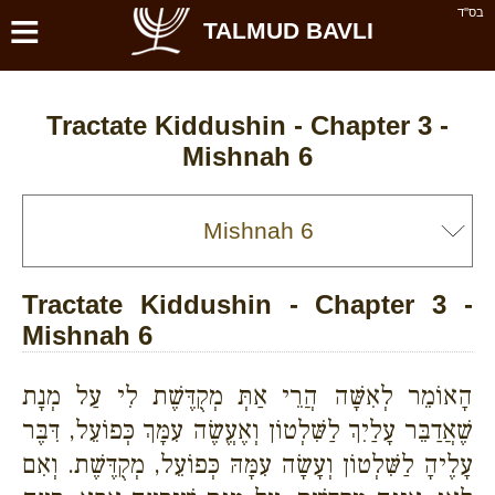
≡
בס''ד
TALMUD BAVLI
Tractate Kiddushin - Chapter 3 -
Mishnah 6
Tractate Kiddushin - Chapter 3 -
Mishnah 6
הָאוֹמֵר לְאִשָּׁה הֲרֵי אַתְּ מְקֻדֶּשֶׁת לִי עַל מְנָת
שֶׁאֲדַבֵּר עָלַיִךְ לַשִּׁלְטוֹן וְאֶעֱשֶׂה עִמָּךְ כְּפוֹעֵל, דִּבֶּר
עָלֶיהָ לַשִּׁלְטוֹן וְעָשָׂה עִמָּהּ כְּפוֹעֵל, מְקֻדֶּשֶׁת. וְאִם