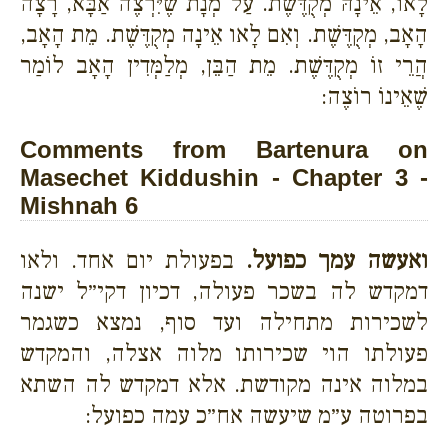
לָאו, אֵינָהּ מְקֻדֶּשֶׁת. עַל מְנָת שֶׁיִּרְצֶה אַבָּא, רָצָה
הָאָב, מְקֻדֶּשֶׁת. וְאִם לָאו אֵינָה מְקֻדֶּשֶׁת. מֵת הָאָב,
הֲרֵי זוֹ מְקֻדֶּשֶׁת. מֵת הַבֵּן, מְלַמְּדִין הָאָב לוֹמַר
שֶׁאֵינוֹ רוֹצֶה:
Comments from Bartenura on
Masechet Kiddushin - Chapter 3 -
Mishnah 6
ואעשה עמך כפועל.
בפעולת יום אחד. ולאו
דמקדש לה בשכר פעולה, דכיון דקי״ל ישנה
לשכירות מתחילה ועד סוף, נמצא כשגמר
פעולתו הוי שכירותו מלוה אצלה, והמקדש
במלוה אינה מקודשת. אלא דמקדש לה השתא
בפרוטה ע״מ שיעשה אח״כ עמה כפועל: