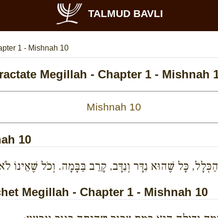
TALMUD BAVLI
pter 1 - Mishnah 10
ractate Megillah - Chapter 1 - Mishnah 
nah 10
ְלָל, כָּל שֶׁהוּא נִדָּר וְנִדָּב, קָרֵב בַּבָּמָה. וְכֹל שֶׁאֵינוֹ לֹא נ
t Megillah - Chapter 1 - Mishnah 10