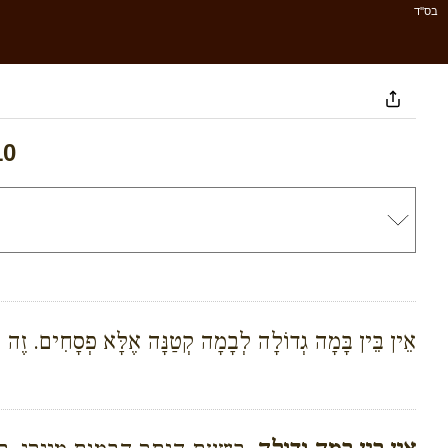
בס''ד
10
אֵין בֵּין בָּמָה גְדוֹלָה לְבָמָה קְטַנָּה אֶלָּא פְסָחִים. זֶה הַכּ