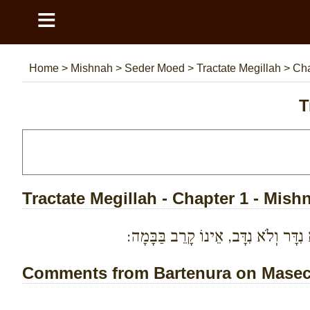
≡
Home
>
Mishnah
>
Seder Moed
>
Tractate Megillah
>
Cha
T
Tractate Megillah - Chapter 1 - Mish
ִדָּר וְלֹא נִדָּב, אֵינוֹ קָרֵב בַּבָּמָה:
Comments from Bartenura on Maseche