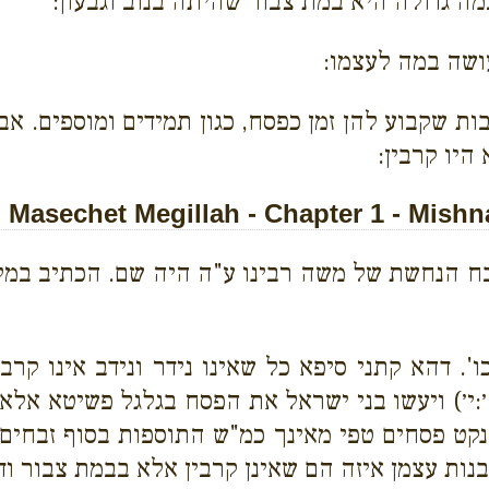
ה גדולה היא במת צבור שהיתה בנוב וגבעון:
ושה במה לעצמו:
ות שקבוע להן זמן כפסח, כגון תמידים ומוספים. אב
היו קרבין:
Masechet Megillah - Chapter 1 - Mishn
בח הנחשת של משה רבינו ע"ה היה שם. הכתיב במלכי
ו'. דהא קתני סיפא כל שאינו נידר ונידב אינו קר
:י׳) ויעשו בני ישראל את הפסח בגלגל פשיטא אלא
נקט פסחים טפי מאינך כמ"ש התוספות בסוף זבחים
נות עצמן איזה הם שאינן קרבין אלא בבמת צבור ודת