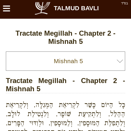
≡
בס''ד
TALMUD BAVLI
Tractate Megillah - Chapter 2 -
Mishnah 5
Tractate Megillah - Chapter 2 -
Mishnah 5
כָּל הַיּוֹם כָּשֵׁר לִקְרִיאַת הַמְּגִלָּה, וְלִקְרִיאַת
הַהַלֵּל, וְלִתְקִיעַת שׁוֹפָר, וְלִנְטִילַת לוּלָב,
וְלִתְפִלַּת הַמּוּסָפִין, וְלַמּוּסָפִין, וּלְוִדּוּי הַפָּרִים,