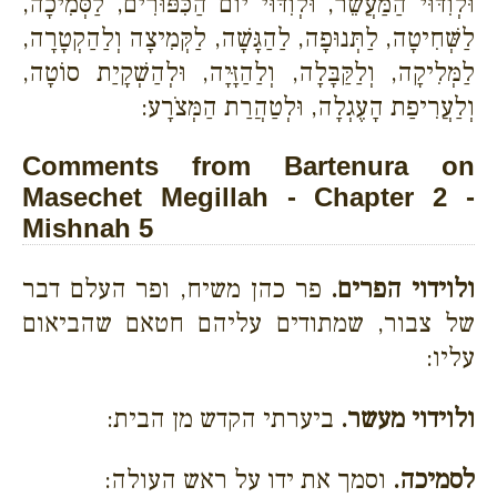
וּלְוִדּוּי הַמַּעֲשֵׂר, וּלְוִדּוּי יוֹם הַכִּפּוּרִים, לַסְּמִיכָה,
לַשְּׁחִיטָה, לַתְּנוּפָה, לַהַגָּשָׁה, לַקְּמִיצָה וְלַהַקְטָרָה,
לַמְּלִיקָה, וְלַקַּבָּלָה, וְלַהַזָּיָה, וּלְהַשְׁקָיַת סוֹטָה,
וְלַעֲרִיפַת הָעֶגְלָה, וּלְטַהֲרַת הַמְּצֹרָע:
Comments from Bartenura on
Masechet Megillah - Chapter 2 -
Mishnah 5
ולוידוי הפרים.
פר כהן משיח, ופר העלם דבר
של צבור, שמתודים עליהם חטאם שהביאום
עליו:
ולוידוי מעשר.
ביערתי הקדש מן הבית:
לסמיכה.
וסמך את ידו על ראש העולה: