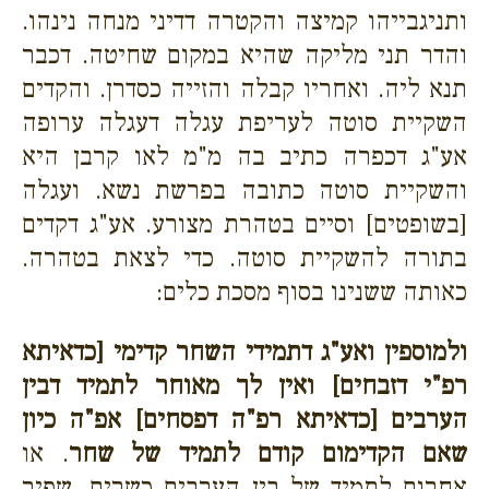
ותניגבייהו קמיצה והקטרה דדיני מנחה נינהו.
והדר תני מליקה שהיא במקום שחיטה. דכבר
תנא ליה. ואחריו קבלה והזייה כסדרן. והקדים
השקיית סוטה לעריפת עגלה דעגלה ערופה
אע"ג דכפרה כתיב בה מ"מ לאו קרבן היא
והשקיית סוטה כתובה בפרשת נשא. ועגלה
[בשופטים] וסיים בטהרת מצורע. אע"ג דקדים
בתורה להשקיית סוטה. כדי לצאת בטהרה.
כאותה ששנינו בסוף מסכת כלים:
ולמוספין ואע"ג דתמידי השחר קדימי [כדאיתא
רפ"י דזבחים] ואין לך מאוחר לתמיד דבין
הערבים [כדאיתא רפ"ה דפסחים] אפ"ה כיון
שאם הקדימום קודם לתמיד של שחר
. או
אחרום לתמיד של בין הערבים כשרים. שפיר