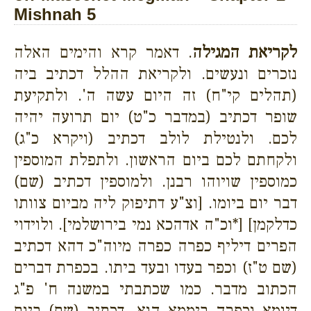
Mishnah 5
לקריאת המגילה
. דאמר קרא והימים האלה
נזכרים ונעשים. ולקריאת ההלל דכתיב ביה
(תהלים קי"ח) זה היום עשה ה'. ולתקיעת
שופר דכתיב (במדבר כ"ט) יום תרועה יהיה
לכם. ולנטילת לולב דכתיב (ויקרא כ"ג)
ולקחתם לכם ביום הראשון. ולתפלת המוספין
כמוספין שויוהו רבנן. ולמוספין דכתיב (שם)
דבר יום ביומו. [וצ"ע דתיפוק ליה מביום צוותו
כדלקמן] [*וכ"ה אדהכא נמי בירושלמי]. ולוידוי
הפרים דיליף כפרה כפרה מיוה"כ דהא דכתיב
(שם ט"ז) וכפר בעדו ובעד ביתו. בכפרת דברים
הכתוב מדבר. כמו שכתבתי במשנה ח' פ"ג
דיומא וכפרה ביממא הוא. דכתיב (שם) ביום