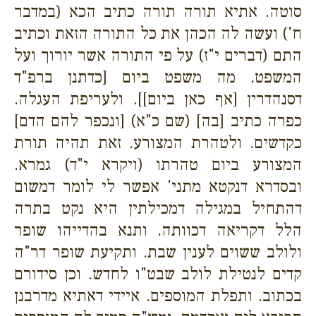
סוטה. אתיא תורה תורה כתיב הכא (במדבר
ח') ועשה לה הכהן את כל התורה הזאת וכתיב
התם (דברים י"ז) על פי התורה אשר יורוך ועל
המשפט. מה משפט ביום [כדתנן ברפ"ד
דסנהדרין [אף כאן ביום]]. ולעריפת העגלה.
כפרה כתיב [בה] (שם כ"א) [ונכפר להם הדם]
כקדשים. ולטהרת המצורע. זאת תהיה תורת
המצורע ביום טהרתו (ויקרא י"ד) גמרא.
ובסדרא דנקטא מתני' אפשר לי לומר דמשום
דהתחיל במגילה דמכילתין היא נקט בתרה
הלל דקריאה דכוותה. ותנא בהדייהו שופר
ולולב ששוים לענין שבת. ותקיעת שופר דר"ה
קדים לנטילת לולב שבט"ו לחדש. וכן סידורם
בכתוב. ותפלת המוספים. איידי דאתיא מדרבנן