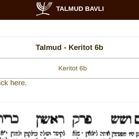
TALMUD BAVLI
Talmud -
Keritot 6b
ick here.