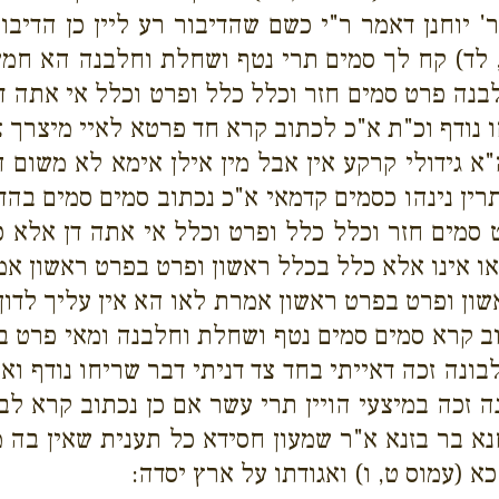
יוחנן דאמר ר"י כשם שהדיבור רע ליין כן הדיבור
 לד) קח לך סמים תרי נטף ושחלת וחלבנה הא חמ
בנה פרט סמים חזר וכלל כלל ופרט וכלל אי אתה 
 נודף וכ"ת א"כ לכתוב קרא חד פרטא לאיי מיצרך צר
 גידולי קרקע אין אבל מין אילן אימא לא משום ה
ין נינהו כסמים קדמאי א"כ נכתוב סמים סמים בהדי
סמים חזר וכלל כלל ופרט וכלל אי אתה דן אלא 
 או אינו אלא כלל בכלל ראשון ופרט בפרט ראשון אמ
שון ופרט בפרט ראשון אמרת לאו הא אין עליך לדון
תוב קרא סמים סמים נטף ושחלת וחלבנה ומאי פרט בפ
לבונה זכה דאייתי בחד צד דניתי דבר שריחו נודף ו
ה זכה במיצעי הויין תרי עשר אם כן נכתוב קרא ל
נא בר בזנא א"ר שמעון חסידא כל תענית שאין בה 
 (עמוס ט, ו) ואגודתו על ארץ יסדה: