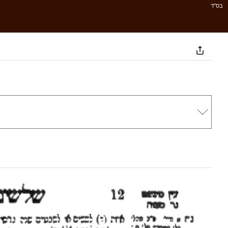
בס''ד