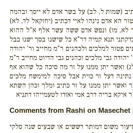
ב (שמות ל, לב) על בשר אדם לא ייסך ובהמה
ור הא אדם נינהו לאיי דכתיב (יחזקאל לד, לא)
בר לא, מו) ונפש אדם ששה עשר אלף א"ל ההוא
כדקתני תנא קמיה דר"א כל שישנו בסך ישנו בבל
ם פטור למלכים ולכהנים ר"מ מחייב ור' יהודה
 יהודה גבי מלכים וכהנים גבי הדיוט מחייב ר"מ
ג) ואשר יתן ממנו על זר מה סיכה כל שהוא אף
 נתינה דעל זר כזית אבל סיכה למימשח מלכים
ר ואשר יתן ממנו על זר כתיב ומלך וכהן השתא
"ר איקא בריה דרב אמי ואזדו לטעמייהו דתניא
Comments from Rashi on Masechet K
עור משום דמותר דששים או שבעים שנה סלקי