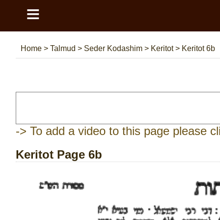
≡
Home
>
Talmud
>
Seder Kodashim
>
Keritot
>
Keritot 6b
-> To add a video to this page please cl
Keritot Page 6b