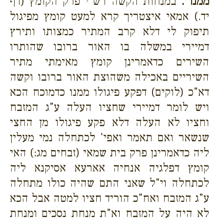
ממנו .
במנחות הקשה רש"י פרק הקומץ (דף
יד.) אמאי איצטריך קרא למעט קומץ מפיגול
תיפוק לי דלא קרב המתיר כמצותו ותירץ
דמיירי במשלה בו האור ברובו שהותרו
השירים כדאמרינן קומץ מאימתי מתיר
השיריים באכילה משהוצת האור ברובו וקשה
דא"כ (לוקים) דפקע פיגולו ממנו כדמוכח הכא
ויש לומר דמיירי שחציו העלה ע"ג המזבח
וחציו לא העלה דלא פקע פיגולו מן החצי
שנשאר ואם תאמר ואפי' לכתחלה נמי מעלין
ליה כדאמרינן פרק בית שמאי (זבחים מג:) האי
קומץ דפלגיה אנחיה אארעא אסיקנא ליה
לכתחלה וי"ל שאני התם שהיה כולו מתחלה
ע"ג המזבח ואח"כ הוריד חציו למטה אבל הכא
לא היה על המזבח וא"ת מנחת נסכים ומנחת