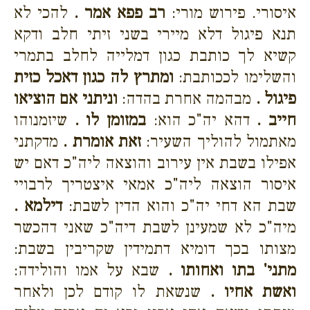
איסורי. פירוש מורי:
רב פפא אמר .
להכי לא
תנא פיגול דלא מיירי בשני זיתי חלב ודקא
קשיא לך כותבת כגון דמלייה לחלב בתמרי
והשלימו לככותבת:
ומתרץ לה כגון דאכל כזית
פיגול .
מבהמה אחרת בהדה:
וניתני אם הוציאו
חייב .
דהא יה"כ הוא:
במזומן לו .
שיזמנוהו
מאתמול להוליך השעיר:
זאת אומרת .
מדקתני
אפילו בשבת אין עירוב והוצאה ליה"כ דאם יש
איסור הוצאה ליה"כ אמאי איצטריך לרבויי
שבת הא דחי יה"כ והוא הדין לשבת:
דילמא .
מיה"כ לא שמעינן לשבת דיה"כ שאני דהכשר
מצותו בכך דומיא דתמידין שקריבין בשבת:
מתני' בתו ואחותו .
שבא על אמו והולידה:
ואשת אחיו .
שנשאת לו קודם לכן ולאחר