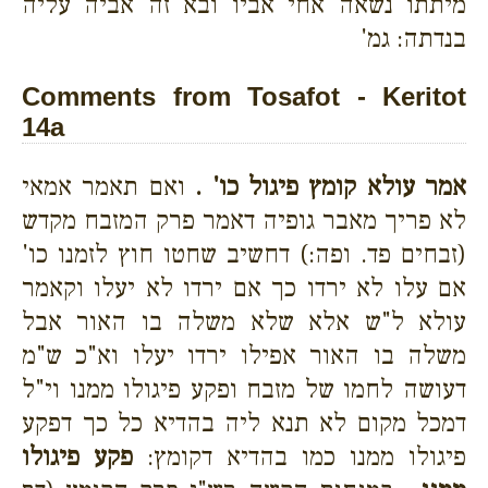
מיתתו נשאה אחי אביו ובא זה אביה עליה
בנדתה: גמ'
Comments from Tosafot - Keritot
14a
אמר עולא קומץ פיגול כו' .
ואם תאמר אמאי
לא פריך מאבר גופיה דאמר פרק המזבח מקדש
(זבחים פד. ופה:) דחשיב שחטו חוץ לזמנו כו'
אם עלו לא ירדו כך אם ירדו לא יעלו וקאמר
עולא ל"ש אלא שלא משלה בו האור אבל
משלה בו האור אפילו ירדו יעלו וא"כ ש"מ
דעושה לחמו של מזבח ופקע פיגולו ממנו וי"ל
דמכל מקום לא תנא ליה בהדיא כל כך דפקע
פיגולו ממנו כמו בהדיא דקומץ:
פקע פיגולו