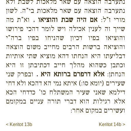
נתערבה הוצאה עם שאר מלאכות לשבת ולא
נתערבה הוצאה עם שאר מלאכות בי"ה. לשון
מורי ז"ל:
אם היה שבת והוציאו .
וא"ת מה
שייך זה לענין אכילה ויש לומר דהכי פירושו
והוציאו בפיו דכיון שהניחו בפיו ברה"י
והוציאה ברשות הרבים מחייב משום הוצאה
דבליעתו היא הנחתו דהא מוציא שתי אותיות
וכתבן כשהוא מהלך חייב דכתיבתן זו היא
הנחתן:
אלא דרפרם ברותא היא .
ובפרק שני
שעירים (יומא סו:) איתא נמי הא דהכא ולא דחי
דילמא שאני שעיר המשתלח כו' כדדחי הכא
אלא רגילות הוא דברי תורה עניים במקומם
ועשירים במקום אחר:
< Keritot 13b
Keritot 14b >