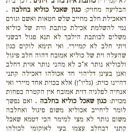
לא קמיירי:
כותבת אית בה ב' זיתים .
דכך בית
הבליעה מחזיק:
כגון שאכל כוליא בחלבה .
דאאכילת חלב מחייב שלש חטאות ואשם וגורם
נמי להשלמת אכילת כותבת וזית של כוליא
משלים לכותבת הילכך לא תנא פגול דבשני
זיתי חלב לא קמיירי. ואי תימא לוקים כגון
שהעלה זית של כוליא אמזבח דהוה חלב פיגול
ולכוליא נותר א"כ לא מהני נותר אזית דחלב
ואנן בעינן דליהוי חד אכולהו דאכילה קתני
דהיינו כזית: (גליו"ן) אלא בכזית אחד מיירי ואי
אנחיה לפלגיה דזית אמזבח אין הקטרה בפחות
מכזית:
כגון שאכל כוליא בחלבה .
ואם נפשך
לומר ליחייב אכוליא משום פיגול ואחלבה
משום נותר לא מצי למימר הכי דטמא שאכל
קתני דבחלב עצמו בעי לאוקומי לכולהו