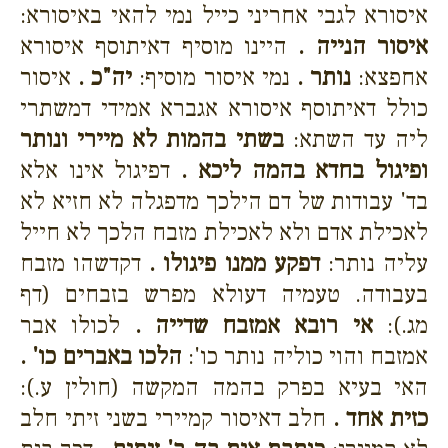
איסורא לגבי אחריני כייל נמי להאי באיסורא:
איסור הנייה .
היינו מוסיף דאיתוסף איסורא
אחפצא:
נותר .
נמי איסור מוסיף:
יה"כ .
איסור
כולל דאיתוסף איסורא אגברא אמידי דמשתרי
ליה עד השתא:
בשתי בהמות לא מיירי ונותר
ופיגול בחדא בהמה ליכא .
דפיגול אינו אלא
בד' עבודות של דם הילכך מדפגלה לא חזיא לא
לאכילת אדם ולא לאכילת מזבח הלכך לא חייל
עליה נותר:
דפקע ממנו פיגולו .
דקדשהו מזבח
בעבודה. טעמיה דעולא מפרש בזבחים (דף
מג.):
אי רובא אמזבח שדייה .
לכולו אבר
אמזבח והוי כוליה נותר כו':
הלכו באברים כו' .
האי בעיא בפרק בהמה המקשה (חולין ע.):
כזית אחד .
חלב דאיסור קמיירי בשני זיתי חלב