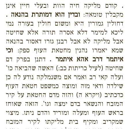
.
קודם מליקה חיה הוות ובעלי חיין אינן
מקבלין טומאה:
ובדין הוא דמותרת בהנאה .
דחולין גמורין היא ומשום חולין בעזרה נמי
ליכא למימר דלא אסרה תורה אלא שחיטה
אבל מליקה לא אבל רבנן גזרו דאסור בהנאה
שמא יאמרו נהנין מחטאת העוף ספק:
וכי
איתמר דרב אהא איתמר .
דתנן בפרק דם
שחיטה (לעיל כריתות כב:) האשה שהביאה כו'
ועלה קאי רב ואמר אם משנמלקה נודע לה כן
שילדה ודאי מזה ומוצה כמשפט חטאת העוף
כדכתיב (ויקרא ה) והזה מדם החטאת על קיר
המזבח והנשאר בדם ימצה וגו'. הזאה שאוחז
בראש העוף ומעלה ומוריד והדם ניתז. מיצוי
שמקריב ומקיף בית מליקתו לקיר המזבח