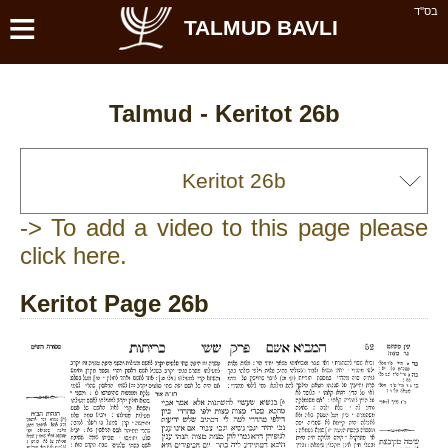
≡
בס''ד
TALMUD BAVLI
Talmud -
Keritot 26b
-> To add a video to this page please
click here.
Keritot Page 26b