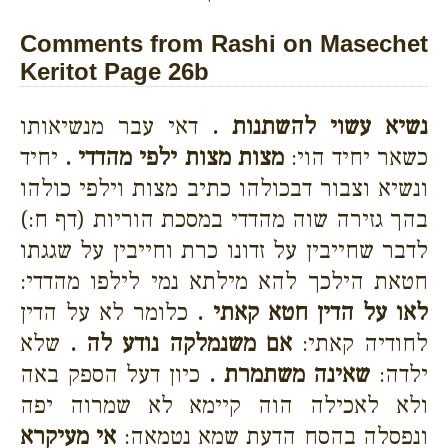
Comments from Rashi on Masechet
Keritot Page 26b
נשיא עשוי להשתנות .
דאי עבר מנשיאותו
כשאר יחיד הוי:
מצות מצות ילפי מהדדי .
יחיד
ונשיא וצבור דבכולהו כתיב מצות וילפי כולהו
בהך גזירה שוה מהדדי במסכת הוריות (דף ח:)
לדבר שחייבין על זדונו כרת וחייבין על שגגתו
חטאת הילכך להא מילתא נמי לילפו מהדדי:
לאו על הדין חטא קאתי .
כלומר לא על הדין
לחודיה קאתי:
אם משנמלקה נודע לה .
שלא
ילדה:
שאינה משתמרת .
כיון דעל הספק באה
ולא לאכילה הוה קיימא לא שמרוה יפה
ונפסלה בהסח הדעת שמא נטמאה:
אי מעיקרא