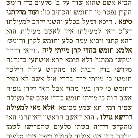
הביא אשם שהוא שוה על ב' סלעים כדי חומש
הקרן נפטר מן החומש והכתיב כו':
ועוד מדקתני
סיפא .
היכא דמעל בסלע והשני יקרב למעילתו
דע"כ האי למעילתו איל לאשם מעילות הוא
דהא קתני ויביא עמה סלע וחומש לקרן וחומש:
אלמא חומש בהדי קרן מייתי ליה .
והאי דהדר
ומקשי ממתני' דלא תימא קרא אישתעי בדנהנה
מקדשי בדק הבית או מהקדש עולה הילכך
חומשו כי מייתי ליה בהדי איל אשם לא נפיק
דחומש כי קרן בעי מהוי אבל האי דקרן גופיה
אשם הוה כי מייתי חומש בהדי אשם של מעילה
שפיר דמי. תא שמע מסיפא:
אלא מאי למעילה
דרישא גזילו .
הוא האשם הראשון דאיתהני האי
מהקדש דידיה בשתי סלעים שהפרישו לשמן
וילקח בהן שני אילים לחולין דיפה שתי סלעים