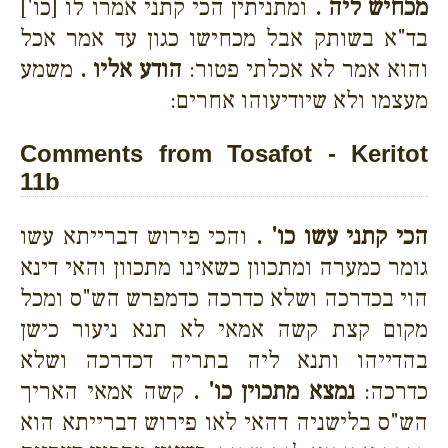
מכחיש ליה .
ומתניתין הכי קתני אמרו לו [כו']
בד"א בשותק אבל מכחישו כגון עד אמר אכל
והוא אמר לא אכלתי פטור:
הודע אליו .
משמע
מעצמו ולא שיודיעוהו אחרים:
Comments from Tosafot - Keritot
11b
הכי קתני עשו כו' .
והכי פירוש דברייתא עשו
גומר כמערה ומתכוון כשאינו מתכוון והאי דינא
הוי בכדרכה ושלא כדרכה כדמפרש הש"ס ומכל
מקום קצת קשה אמאי לא תנא ניעור כישן
בהדייהו ותנא ליה בתריה דכדרכה ושלא
כדרכה:
נמצא מתכוין כו' .
קשה אמאי האריך
הש"ס בלישניה דהאי לאו פירוש דברייתא הוא