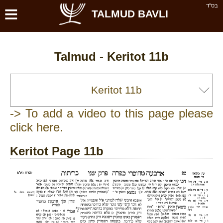
≡
בס''ד
TALMUD BAVLI
Talmud -
Keritot 11b
-> To add a video to this page please
click here.
Keritot Page 11b