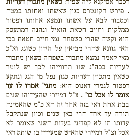
דכבר אסיקנא ליה שפיר:
כשאין מתכוין דעריות
.
פירש הקונטרס כגון שאשתו ואחותו במטה
וכסבור לבא על אשתו ונמצא אחותו דפטור
ממלקות וחייב חטאת הואיל ונהנה דמתעסק
הוא וקשה שהרי בשפחה נמי חייב חטאת בכי
האי גוונא שהרי מביאין על הזדון כשוגג וא"כ
מאי קאמר נמצא מתכוין בשפחה כשאין מתכוין
לעריות בכה"ג שוו תרווייהו לכך יש לומר
כשאין מתכוין דעריות כגון נפל מן הגג ונתקע
דפטור לגמרי דאנוס הוא:
מתני' אמרו לו עד
אומר לו אכל כו' .
צ"ל דמיירי שהעידוהו שנים
בבת אחת דאי בזה אחר זה הא כ"מ שהאמינה
תורה עד אחד הרי כאן שנים וכיון שנתקבל
עדותו תו לא קפדינן בעדות השני שאומר לא
אכל וצ"ל דמיירי שהאיש שמעידין בו שותק דאי