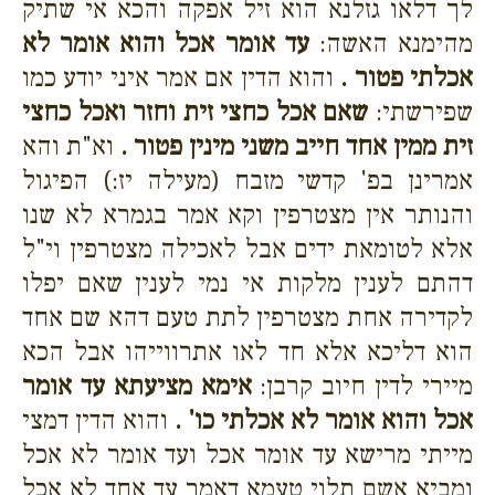
לך דלאו גזלנא הוא זיל אפקה והכא אי שתיק
מהימנא האשה:
עד אומר אכל והוא אומר לא
אכלתי פטור .
והוא הדין אם אמר איני יודע כמו
שפירשתי:
שאם אכל כחצי זית וחזר ואכל כחצי
זית ממין אחד חייב משני מינין פטור .
וא"ת והא
אמרינן בפ' קדשי מזבח (מעילה יז:) הפיגול
והנותר אין מצטרפין וקא אמר בגמרא לא שנו
אלא לטומאת ידים אבל לאכילה מצטרפין וי"ל
דהתם לענין מלקות אי נמי לענין שאם יפלו
לקדירה אחת מצטרפין לתת טעם דהא שם אחד
הוא דליכא אלא חד לאו אתרווייהו אבל הכא
מיירי לדין חיוב קרבן:
אימא מציעתא עד אומר
אכל והוא אומר לא אכלתי כו' .
והוא הדין דמצי
מייתי מרישא עד אומר אכל ועד אומר לא אכל
ומביא אשם תלוי טעמא דאמר עד אחד לא אכל