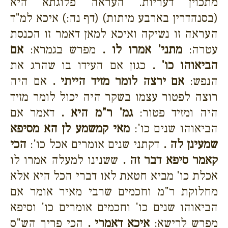
מתכוין דעריות. העראה פלוגתא היא
(בסנהדרין בארבע מיתות) (דף נה:) איכא למ"ד
העראה זו נשיקה ואיכא למאן דאמר זו הכנסת
עטרה:
מתני' אמרו לו .
מפרש בגמרא:
אם
הביאוהו כו' .
כגון אם העידו בו שהרג את
הנפש:
אם ירצה לומר מזיד הייתי .
אם היה
רוצה לפטור עצמו בשקר היה יכול לומר מזיד
היה ומזיד פטור:
גמ' ר"מ היא .
דאמר אם
הביאוהו שנים כו':
מאי קמשמע לן הא מסיפא
שמעינן לה .
דקתני שנים אומרים אכל כו':
הכי
קאמר סיפא דבר זה .
ששנינו למעלה אמרו לו
אכלת כו' מביא חטאת לאו דברי הכל היא אלא
מחלוקת ר"מ וחכמים שרבי מאיר אומר אם
הביאוהו שנים כו' וחכמים אומרים כו' וסיפא
מפרש לרישא:
איכא דאמרי .
הכי פריך הש"ס