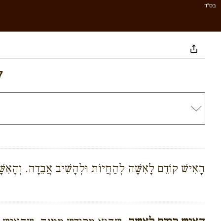
בס''ד
7
הָאִישׁ קוֹדֵם לָאִשָּׁה לְהַחֲיוֹת וּלְהָשִׁיב אֲבֵדָה. וְהָאִשָּׁ