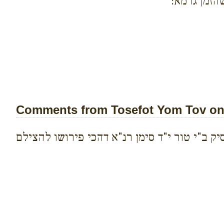
זמן גרמא:
Comments from Tosefot Yom Tov on 
ק ב"י טור י"ד סימן רנ"א דהכי פירושו להצילם