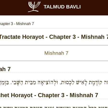
TALMUD BAVLI
apter 3 - Mishnah 7
Tractate Horayot - Chapter 3 - Mishnah 
ah 7
ה קוֹדֶמֶת לָאִישׁ לִכְסוּת, וּלְהוֹצִיאָהּ מִבֵּית הַשֶּׁבִי. בִּזְמַן
et Horayot - Chapter 3 - Mishnah 7