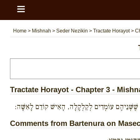
≡
Home
>
Mishnah
>
Seder Nezikin
>
Tractate Horayot
>
Ch
Tractate Horayot - Chapter 3 - Mishn
 שֶׁשְּׁנֵיהֶם עוֹמְדִים לְקַלְקָלָה, הָאִישׁ קוֹדֵם לָאִשָּׁה:
Comments from Bartenura on Masech