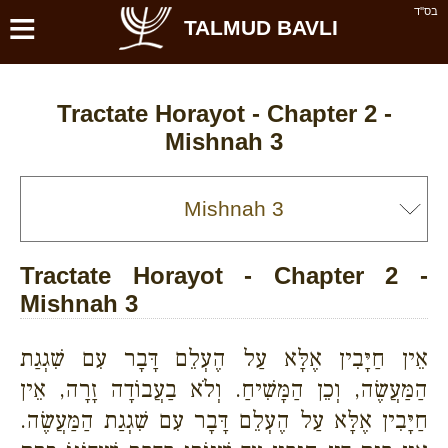
≡
בס''ד
TALMUD BAVLI
Tractate Horayot - Chapter 2 -
Mishnah 3
Tractate Horayot - Chapter 2 -
Mishnah 3
אֵין חַיָּבִין אֶלָּא עַל הֶעְלֵם דָּבָר עִם שִׁגְגַת
הַמַּעֲשֶׂה, וְכֵן הַמָּשִׁיחַ. וְלֹא בַעֲבוֹדָה זָרָה, אֵין
חַיָּבִין אֶלָּא עַל הֶעְלֵם דָּבָר עִם שִׁגְגַת הַמַּעֲשֶׂה.