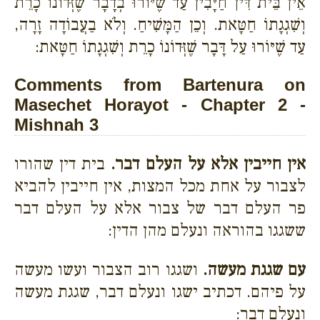
אֵין בֵּית דִּין חַיָּבִין עַד שֶׁיּוֹרוּ בְדָבָר שֶׁזְּדוֹנוֹ כָרֵת
וְשִׁגְגָתוֹ חַטָּאת. וְכֵן הַמָּשִׁיחַ. וְלֹא בַעֲבוֹדָה זָרָה,
עַד שֶׁיּוֹרוּ עַל דָּבָר שֶׁזְּדוֹנוֹ כָרֵת וְשִׁגְגָתוֹ חַטָּאת:
Comments from Bartenura on
Masechet Horayot - Chapter 2 -
Mishnah 3
אין חייבין אלא על העלם דבר.
בית דין שהורו
לצבור על אחת מכל המצות, אין חייבין להביא
פר העלם דבר של צבור אלא על העלם דבר
ששגגו בהוראה ונעלם מהן הדין:
עם שגגת מעשה.
ושגגו רוב הצבור ועשו מעשה
על פיהם. דכתיב ישגו ונעלם דבר, שגגת מעשה
ונעלם דבר: