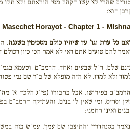
ורים שהרי לא עשו הקהל מפי הוראתם ולא תלו מעש
רבן הוא:
Masechet Horayot - Chapter 1 - Mishna
אם כל עדת וגו' עד שיהיו כולם מסכימין בשגגה
. ה
ואמר להם טועים אתם דאי לא אמר הכי כיון דכולם הי
נינם שלם. ר"ל שבעים ואחד. הרמב"ם. וטעמא בגמ' מ
מוד ולא למדו. לא היה מופלא של ב"ד שם נמי פטור
הרמב"ם בפירושו. אבל בחבורו (פי"ג הלכה א' מה"
 זקן וסריס. ומי שאין לו בנים. והעתיקה הרמב"ם בפ
נים ואינו רחמני:
אמר בסנהדרין והתיצבו שם עמך. עמ"ש בזה במשנה