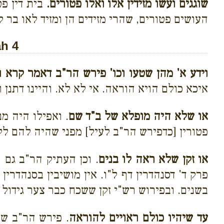
שוגגים ועשו מזידין אלו ואלו פטורים.
בית דין פט
העושים פטורים, שהרי מזידים הן ומזיד לאו בר ק
h 4
וידע א' מהן שטעו וכו' פירש הר"ב דאמר קרא ו
איכא כולם הויא הוראה. אי לא לא. והיינו דתנן 
או שלא היה מופלא של ב"ד שם
. ואפילו היה מ
פטורין [כדפירש הר"ב לעיל] מפני שהיה להם לל
או זקן שלא ראה לו בנים
. וכן העתיק הר"ב גם 
פרק ד' דסנהדרין דף ל"ו. אין מושיבין בסנהדרין
בשנים. ובפירוש רש"י זקן ששכח כבר צער גידול ב
עד שיהיו כולם ראויים להוראה
. פירש הר"ב שנ