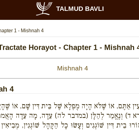
TALMUD BAVLI
apter 1 - Mishnah 4
Tractate Horayot - Chapter 1 - Mishnah 
ah 4
עִין אַתֶּם, אוֹ שֶׁלֹּא הָיָה מֻפְלָא שֶׁל בֵּית דִּין שָׁם, אוֹ שֶׁהָי
יקרא ד) וְנֶאֱמַר לְהַלָּן (במדבר לה) עֵדָה, מָה עֵדָה הָאֲמוּר לְ
 בֵית דִּין שׁוֹגְגִים וְעָשׂוּ כָל הַקָּהָל שׁוֹגְגִין, מְבִיאִין פָּר