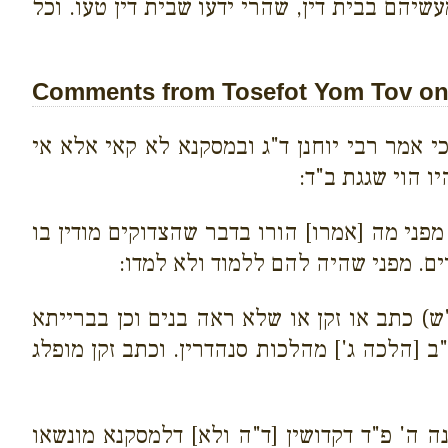
יהם בבית דין, שהרי ידעו שבית דין טעו. וכל
Comments from Tosefot Yom Tov on 
כי אמר רבי יוחנן ד"ג
ובמסקנא לא קאי אלא אי
ו הוי שגגת ב"ד:
פני מה [אמרו] הורו בדבר שהצדוקים מודין בו
ים. מפני שהיה להם ללמוד ולא למדו:
ש) כתב או זקן או שלא ראה בנים וכן בברייתא
"ב [הלכה ג'] מהלכות סנהדרין. וכתב זקן מופלג
 ה' פ"ד דקדושין [ד"ה ולא] דלמסקנא מונשאו