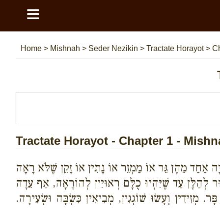
≡
Home
>
Mishnah
>
Seder Nezikin
>
Tractate Horayot
>
Ch
Tractate Horayot - Chapter 1 - Mishn
ָה אַחַד מֵהֶן גֵּר אוֹ מַמְזֵר אוֹ נָתִין אוֹ זָקֵן שֶׁלֹּא רָאָה
הַלָּן עַד שֶׁיִּהְיוּ כֻלָּם רְאוּיִין לְהוֹרָאָה, אַף עֵדָה
. מְזִידִין וְעָשׂוּ שׁוֹגְגִין, מְבִיאִין כִּשְׂבָּה וּשְׂעִירָה.