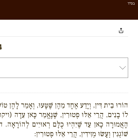
בס''ד
4
הוֹרוּ בֵית דִּין, וְיָדַע אֶחָד מֵהֶן שֶׁטָּעוּ, וְאָמַר לָהֶן טוֹ
לוֹ בָנִים, הֲרֵי אֵלּוּ פְטוּרִין, שֶׁנֶּאֱמַר כָּאן עֵדָה (ו
הָאֲמוּרָה כָאן עַד שֶׁיִּהְיוּ כֻלָּם רְאוּיִים לְהוֹרָאָה. הוֹרוּ
שׁוֹגְגִין וְעָשׂוּ מְזִידִין, הֲרֵי אֵלּוּ פְטוּרִין: