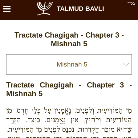
≡
בס''ד
TALMUD BAVLI
Tractate Chagigah - Chapter 3 -
Mishnah 5
Tractate Chagigah - Chapter 3 -
Mishnah 5
מִן הַמּוֹדִיעִית וְלִפְנִים, נֶאֱמָנִין עַל כְּלֵי חֶרֶס. מִן
הַמּוֹדִיעִית וְלַחוּץ, אֵין נֶאֱמָנִים. כֵּיצַד, הַקַּדָּר
שֶׁהוּא מוֹכֵר הַקְּדֵרוֹת, נִכְנַס לִפְנִים מִן הַמּוֹדִיעִית,