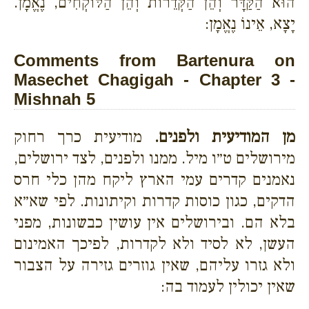
הוּא הַקַּדָּר וְהֵן הַקְּדֵרוֹת וְהֵן הַלּוֹקְחִים, נֶאֱמָן.
יָצָא, אֵינוֹ נֶאֱמָן:
Comments from Bartenura on
Masechet Chagigah - Chapter 3 -
Mishnah 5
מן המודיעית ולפנים.
מודיעית כרך רחוק
מירושלים ט״ו מיל. ממנו ולפנים, לצד ירושלים,
נאמנים קדרים עמי הארץ ליקח מהן כלי חרס
הדקים, כגון כוסות קדרות וקיתונות. לפי שא״א
בלא הם. ובירושלים אין עושין כבשונות, מפני
העשן, לא לסיד ולא לקדרות, לפיכך האמינום
ולא גזרו עליהם, שאין גוזרים גזירה על הצבור
שאין יכולין לעמוד בה: