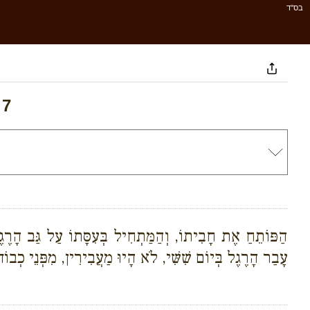
בס''ד
 7
הַפּוֹתֵחַ אֶת חָבִיתוֹ, וְהַמַּתְחִיל בְּעִסָּתוֹ עַל גַּב הָרֶ
עָבַר הָרֶגֶל בְּיוֹם שִׁשִּׁי, לֹא הָיוּ מַעֲבִירִין, מִפְּנֵי כְבוֹ