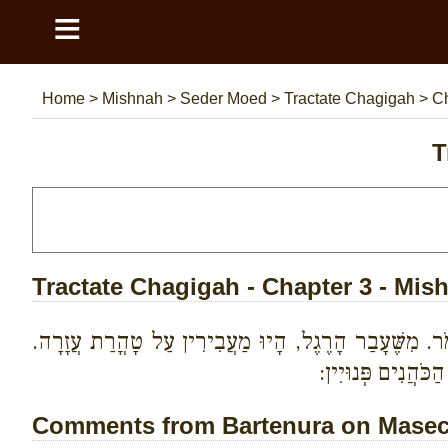
≡
Home
>
Mishnah
>
Seder Moed
>
Tractate Chagigah
>
Ch
T
Tractate Chagigah - Chapter 3 - Mis
ֹר. מִשֶּׁעָבַר הָרֶגֶל, הָיוּ מַעֲבִירִין עַל טָהֳרַת עֲזָרָה.
כֹּהֲנִים פְּנוּיִין:
Comments from Bartenura on Masech