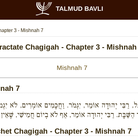
TALMUD BAVLI
apter 3 - Mishnah 7
ractate Chagigah - Chapter 3 - Mishnah
hnah 7
גֶל, רַבִּי יְהוּדָה אוֹמֵר, יִגְמֹר. וַחֲכָמִים אוֹמְרִים, לֹא יִגְמ
ד הַשַּׁבָּת. רַבִּי יְהוּדָה אוֹמֵר, אַף לֹא בְיוֹם חֲמִישִׁי, שֶׁאֵין הַ
et Chagigah - Chapter 3 - Mishnah 7