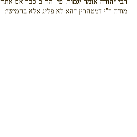
רבי יהודה אומר יגמור
. פי' הר"ב סבר אם אתה 
מודה ר"י דמטהרין דהא לא פליג אלא בחמישי: