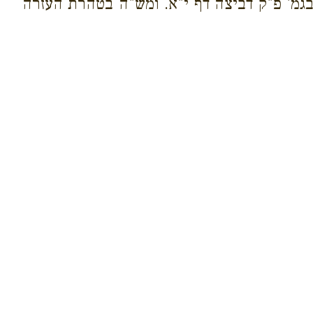
בגמ' פ"ק דביצה דף י"א. ומש"ה בטהרת העזרה