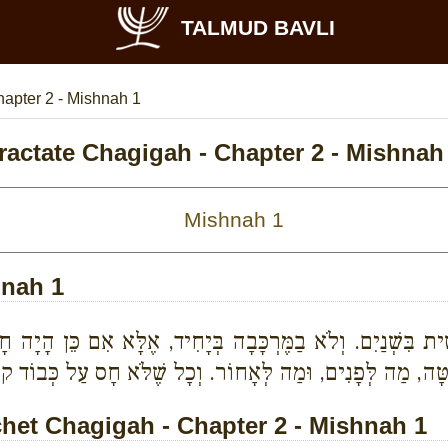
TALMUD BAVLI
apter 2 - Mishnah 1
ractate Chagigah - Chapter 2 - Mishnah
hnah 1
ית בִּשְׁנַיִם. וְלֹא בַמֶּרְכָּבָה בְּיָחִיד, אֶלָּא אִם כֵּן הָיָה חָכָם
ָּה, מַה לְּפָנִים, וּמַה לְּאָחוֹר. וְכָל שֶׁלֹּא חָס עַל כְּבוֹד קוֹ
et Chagigah - Chapter 2 - Mishnah 1