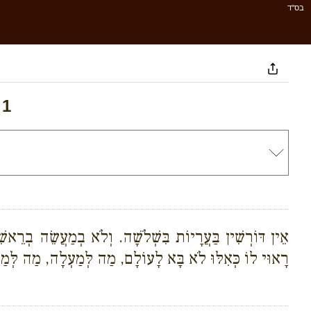
בס''ד
 1
אֵין דּוֹרְשִׁין בַּעֲרָיוֹת בִּשְׁלֹשָׁה. וְלֹא בְמַעֲשֵׂה בְרֵאשִׁ
רָאוּי לוֹ כְּאִלּוּ לֹא בָּא לָעוֹלָם, מַה לְּמַעְלָה, מַה לְּמַט