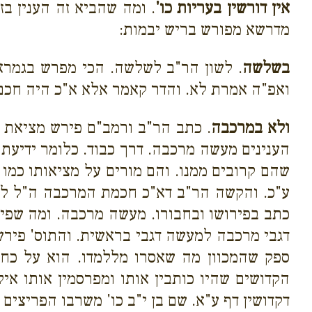
אין דורשין בעריות כו'
. ומה שהביא זה הענין ב
מדרשא מפורש בריש יבמות:
בשלשה
. לשון הר"ב לשלשה. הכי מפרש בגמרא ד
ואפ"ה אמרת לא. והדר קאמר אלא א"כ היה חכם ו
ולא במרכבה
. כתב הר"ב ורמב"ם פירש מציאת הא
הענינים מעשה מרכבה. דרך כבוד. כלומר ידיעת 
שהם קרובים ממנו. והם מורים על מציאותו כמו
ע"כ. והקשה הר"ב דא"כ חכמת המרכבה ה"ל למתנ
כתב בפירושו ובחבורו. מעשה מרכבה. ומה שפי'
דגבי מרכבה למעשה דגבי בראשית. והתוס' פירש
ספק שהמכוון מה שאסרו מללמדו. הוא על כח פ
הקדושים שהיו כותבין אותו ומפרסמין אותו אי
דקדושין דף ע"א. שם בן י"ב כו' משרבו הפריצי