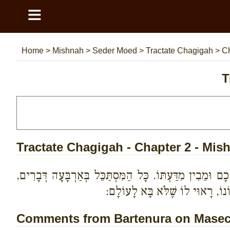
≡
Home
>
Mishnah
>
Seder Moed
>
Tractate Chagigah
>
Ch
T
Tractate Chagigah - Chapter 2 - Mis
 וּמֵבִין מִדַּעְתּוֹ. כָּל הַמִּסְתַּכֵּל בְּאַרְבָּעָה דְּבָרִים,
נוֹ, רָאוּי לוֹ שֶׁלֹּא בָּא לָעוֹלָם:
Comments from Bartenura on Masech