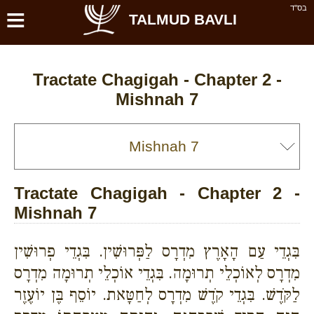
≡
בס''ד
TALMUD BAVLI
Tractate Chagigah - Chapter 2 -
Mishnah 7
Tractate Chagigah - Chapter 2 -
Mishnah 7
בִּגְדֵי עַם הָאָרֶץ מִדְרָס לַפְּרוּשִׁין. בִּגְדֵי פְרוּשִׁין
מִדְרָס לְאוֹכְלֵי תְרוּמָה. בִּגְדֵי אוֹכְלֵי תְרוּמָה מִדְרָס
לַקֹּדֶשׁ. בִּגְדֵי קֹדֶשׁ מִדְרָס לְחַטָּאת. יוֹסֵף בֶּן יוֹעֶזֶר