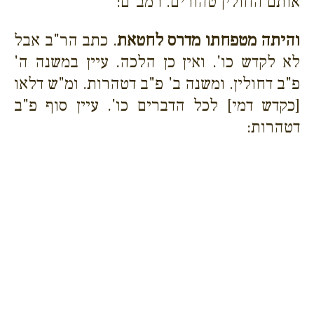
אותם החולין טהורים. רמב"ם:
והיתה מטפחתו מדרס לחטאת
. כתב הר"ב אבל
לא לקדש כו'. ואין כן הלכה. עיין במשנה ה'
פ"ב דחולין. ומשנה ב' פ"ב דטהרות. ומ"ש דלאו
[כקדש דמי] לכל הדברים כו'. עיין סוף פ"ב
דטהרות: