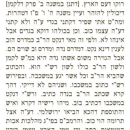
רוקו דעם הארץ. [דתנן במשנה ב' פרק דלקמן]
דיכולין להזהר ועיין משנה ה' ו' פ"ז דטהרות.
ומה"ט אתי שפיר דקתני בגדי ע"ה ולא קתני
דע"ה עצמו כזב. וכן בכולהו דוקא בגדים אבל
אינהו לא. ולפי זה מאי דנקט הר"ב כמדרס הזב
לענין דינא נקט. דמדרס נדה ומדרס זב שוים הם.
אבל הגזירה משום אשתו נדה היא כמ"ש לקמן
ולשון הר"ב כולו לשון רש"י הוא. והכתוב
שהביא הר"ב וכל אשר יגע במשכבה. ובפירוש
רש"י כתוב במשכבו. ושניהם לא דייקי. דהך
קרא שכתב הר"ב בנדה כתיב. ורש"י דנקט
במשכבו דכתיב בזב. מיהו רישיה דקרא ואיש
והתוספת דהכא הביאו ירושלמי. דע"ה אצל
תרומה הוי כזב. והרמב"ם בפי"ג מהלכות אבות
הטומאות כתב וכן עמי הארץ עצמן כזבין