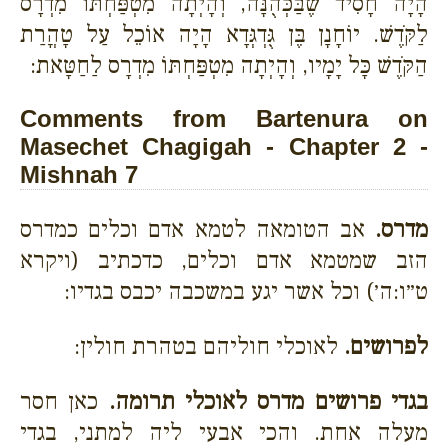
הָיָה חָסִיד שֶׁבַּכְּהֻנָּה, וְהָיְתָה מִטְפַּחְתּוֹ מִדְרָס
לַקֹּדֶשׁ. יוֹחָנָן בֶּן גֻּדְגְּדָא הָיָה אוֹכֵל עַל טָהֳרַת
הַקֹּדֶשׁ כָּל יָמָיו, וְהָיְתָה מִטְפַּחְתּוֹ מִדְרָס לַחַטָּאת:
Comments from Bartenura on
Masechet Chagigah - Chapter 2 -
Mishnah 7
מדרס.
אב הטומאה לטמא אדם וכלים כמדרס
הזב שמטמא אדם וכלים, כדכתיב (ויקרא
ט״ו:ה׳) וכל אשר יגע במשכבה יכבס בגדיו:
לפרושים.
לאוכלי חוליהם בטהרת חולין:
בגדי פרושים מדרס לאוכלי תרומה.
כאן חסר
מעלה אחת. והכי אבעי ליה למתני, בגדי